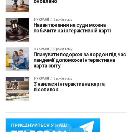
оновлено
В УКРАЇНІ
6 років тому
Навантаження на суди можна
побачити на інтерактивній карті
В УКРАЇНІ
6 років тому
Планувати подорож за кордон під час
пандемії допоможе інтерактивна
карта світу
В УКРАЇНІ
6 років тому
З’явилася інтерактивна карта
лісопилок