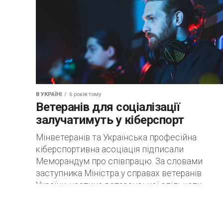
В УКРАЇНІ
6 років тому
Ветеранів для соціалізації
залучатимуть у кіберспорт
Мінветеранів та Українська професійна
кіберспортивна асоціація підписали
Меморандум про співпрацю. За словами
заступника Міністра у справах ветеранів
України, частина ветеранської спільноти
виявила неабияку зацікавленість до
кіберспортивної...