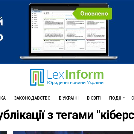
ИКА
ЗАКОНОДАВСТВО
В УКРАЇНІ
В СВІТІ
ПОДІЇ
С
ублікації з тегами "кібер