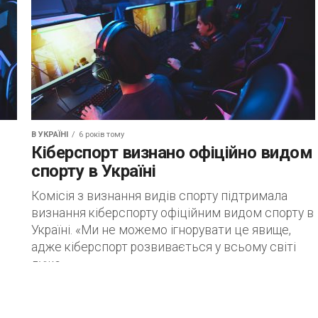
В УКРАЇНІ
6 років тому
Кіберспорт визнано офіційно видом
спорту в Україні
Комісія з визнання видів спорту підтримала
визнання кіберспорту офіційним видом спорту в
Україні. «Ми не можемо ігнорувати це явище,
адже кіберспорт розвивається у всьому світі
дуже...