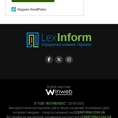
Надано SendPulse
Digital-партнер
©
ТОВ "АКТИВЛЕКС"
, 2018-2025
Використання матеріалів сайту лише за умови посилання (для
інтернет-видань - гіперпосилання) на
LEXINFORM.COM.UA
Всі права на матеріали, розміщені на порталі
LEXINFORM.COM.UA