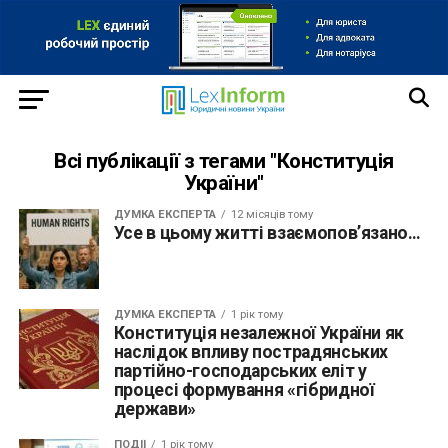
Всі публікації з тегами "Конституція
України"
ДУМКА ЕКСПЕРТА
12 місяців тому
Усе в цьому житті взаємопов’язано…
ДУМКА ЕКСПЕРТА
1 рік тому
Конституція незалежної України як
наслідок впливу пострадянських
партійно-господарських еліт у
процесі формування «гібридної
держави»
ПОДІЇ
1 рік тому