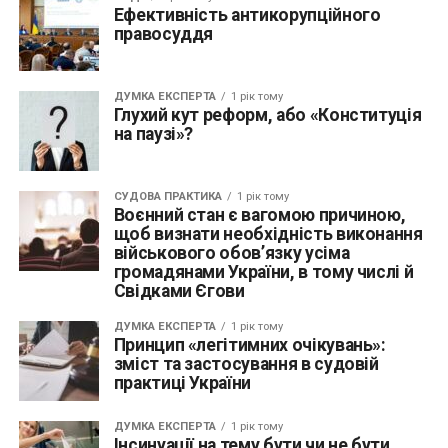
Ефективність антикорупційного
правосуддя
ДУМКА ЕКСПЕРТА
1 рік тому
Глухий кут реформ, або «Конституція
на паузі»?
СУДОВА ПРАКТИКА
1 рік тому
Воєнний стан є вагомою причиною,
щоб визнати необхідність виконання
військового обов’язку усіма
громадянами України, в тому числі й
Свідками Єгови
ДУМКА ЕКСПЕРТА
1 рік тому
Принцип «легітимних очікувань»:
зміст та застосування в судовій
практиці України
ДУМКА ЕКСПЕРТА
1 рік тому
Інсинуації на тему бути чи не бути