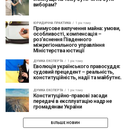
виборам?
ЮРИДИЧНА ПРАКТИКА
1 рік тому
Примусове вилучення майна: умови,
особливості, компенсація –
роз’яснення Південного
міжрегіонального управління
Міністерства юстиції
ДУМКА ЕКСПЕРТА
1 рік тому
Еволюція українського правосуддя:
судовий прецедент – реальність,
конституційність, надії та майбутнє.
ДУМКА ЕКСПЕРТА
1 рік тому
Конституційно-правові засади
передачі в експлуатацію надр не
громадянам України
БІЛЬШЕ НОВИН