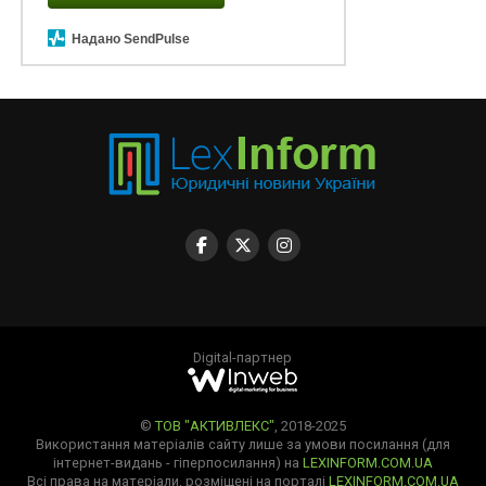
Надано SendPulse
Digital-партнер
©
ТОВ "АКТИВЛЕКС"
, 2018-2025
Використання матеріалів сайту лише за умови посилання (для
інтернет-видань - гіперпосилання) на
LEXINFORM.COM.UA
Всі права на матеріали, розміщені на порталі
LEXINFORM.COM.UA