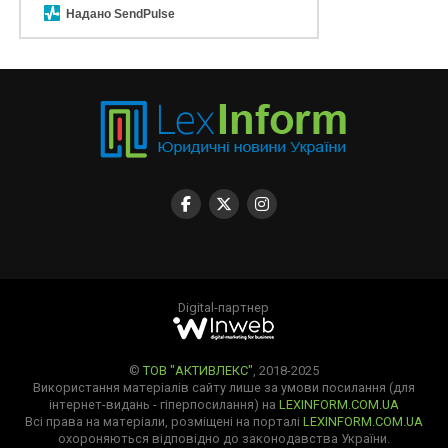
Надано SendPulse
Digital-партнер
©
ТОВ "АКТИВЛЕКС"
, 2018-2025
Використання матеріалів сайту лише за умови посилання (для
інтернет-видань - гіперпосилання) на
LEXINFORM.COM.UA
Всі права на матеріали, розміщені на порталі
LEXINFORM.COM.UA
охороняються відповідно до законодавства України.