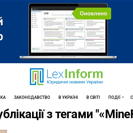
ИКА
ЗАКОНОДАВСТВО
В УКРАЇНІ
В СВІТІ
ПОДІЇ
С
ублікації з тегами "«Mine