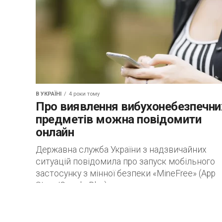
В УКРАЇНІ
4 роки тому
Про виявлення вибухонебезпечни
предметів можна повідомити
онлайн
Державна служба України з надзвичайних
ситуацій повідомила про запуск мобільного
застосунку з мінної безпеки «MineFree» (App
Store/Google Play), завдяки якому можна:
Читайте також: Лише добровільна
господарська...