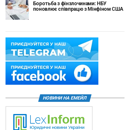
Боротьба з фінзлочинами: НБУ
поновлює співпрацю з Мінфіном США
НОВИНИ НА ЕМЕЙЛ