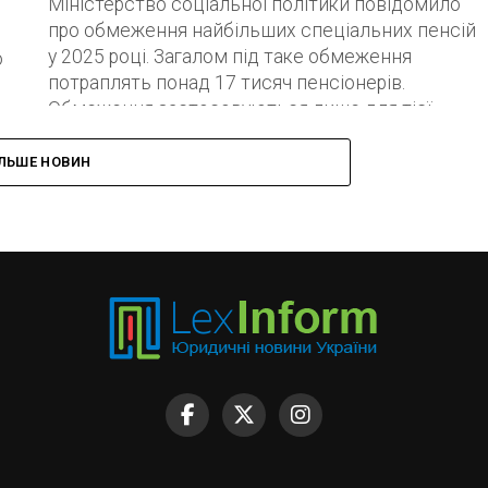
Міністерство соціальної політики повідомило
про обмеження найбільших спеціальних пенсій
у 2025 році. Загалом під таке обмеження
о
потраплять понад 17 тисяч пенсіонерів.
Обмеження застосовуються лише для тієї...
ІЛЬШЕ НОВИН