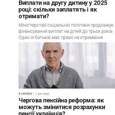
Виплати на другу дитину у 2025
році: скільки заплатять і як
отримати?
Міністерство соціальної політики продовжує
фінансування виплат на дітей до трьох років.
Один із батьків має право на отримання
грошової допомоги при народженні малюка.
Сума виплат. Допомога...
В УКРАЇНІ
1 рік тому
Чергова пенсійна реформа: як
можуть змінитися розрахунки
пенсії українців?