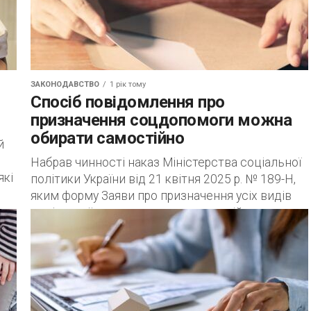
ЗАКОНОДАВСТВО
1 рік тому
Спосіб повідомлення про
призначення соцдопомоги можна
обирати самостійно
й
Набрав чинності наказ Міністерства соціальної
які
політики України від 21 квітня 2025 р. № 189-Н,
яким форму Заяви про призначення усіх видів
соціальної допомоги та компенсацій
доповнено...