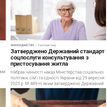
ЗАКОНОДАВСТВО
9 місяців тому
Затверджено Державний стандарт
соцпослуги консультування з
пристосування житла
ами
Набрав чинності наказ Міністерства соціальної
політики, сім’ї та єдності України від 29 вересня
2025 р. № 489-Н, яким затверджено Державний
стандарт, що визначає зміст, обсяг, умови...