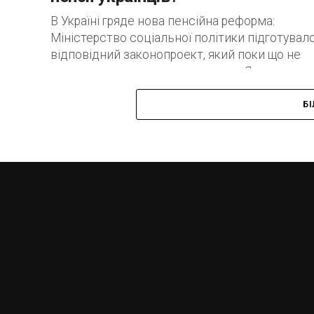
В Україні гряде нова пенсійна реформа:
Міністерство соціальної політики підготувал
відповідний законопроект, який поки що не
потрапив на розгляд парламенту. Як
заявляється, головною метою потенційних
пенсійних...
Б