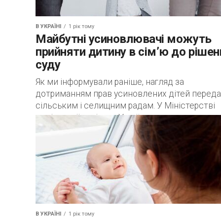
В УКРАЇНІ
1 рік тому
Майбутні усиновлювачі можуть
прийняти дитину в сім’ю до рішен
суду
Як ми інформували раніше, нагляд за
дотриманням прав усиновлених дітей перед
сільським і селищним радам. У Міністерстві
соціальної політики України також
повідомляють, що кандидати в усиновлювачі.
В УКРАЇНІ
1 рік тому