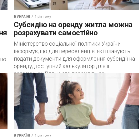
В УКРАЇНІ
1 рік тому
Субсидію на оренду житла можна
ня
розрахувати самостійно
Міністерство соціальної політики України
інформує, що для переселенців, які планують
подати документи для оформлення субсидії на
ано
оренду, доступний калькулятор для її
розрахунку. Для цього перейдіть за...
..
В УКРАЇНІ
1 рік тому