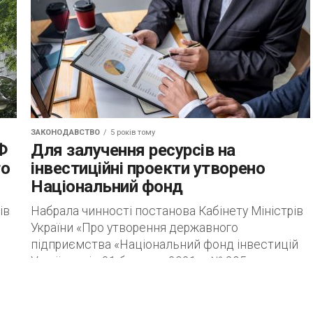
ЗАКОНОДАВСТВО
5 років тому
Ф
Для залучення ресурсів на
го
інвестиційні проекти утворено
Національний фонд
ів
Набрала чинності постанова Кабінету Міністрів
України «Про утворення державного
підприємства «Національний фонд інвестицій
України» від 31 березня 2021 р. № 295, якою
утворено вказане державне підприємство...