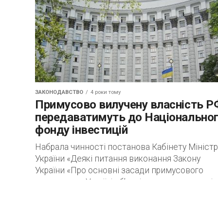
ЗАКОНОДАВСТВО
4 роки тому
Примусово вилучену власність Р
передаватимуть до Національно
фонду інвестицій
Набрала чинності постанова Кабінету Міністр
України «Деякі питання виконання Закону
України «Про основні засади примусового
вилучення в Україні об’єктів права власності
Російської Федерації та її резидентів»...