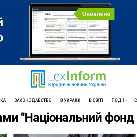
ИКА
ЗАКОНОДАВСТВО
В УКРАЇНІ
В СВІТІ
ПОДІЇ
С
егами "Національний фонд 