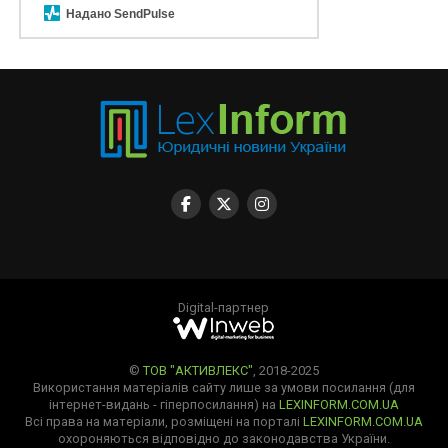
Надано SendPulse
Digital-партнер
©
ТОВ "АКТИВЛЕКС"
, 2018-2025
Використання матеріалів сайту лише за умови посилання (для
інтернет-видань - гіперпосилання) на
LEXINFORM.COM.UA
Всі права на матеріали, розміщені на порталі
LEXINFORM.COM.UA
охороняються відповідно до законодавства України.