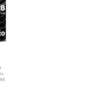
й
e»
МІМ