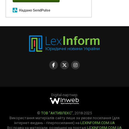
Надано SendPulse
Digital-партнер
©
ТОВ "АКТИВЛЕКС"
, 2018-2025
Використання матеріалів сайту лише за умови посилання (для
інтернет-видань - гіперпосилання) на
LEXINFORM.COM.UA
Всі права на матеріали, розміщені на порталі
LEXINFORM.COM.UA