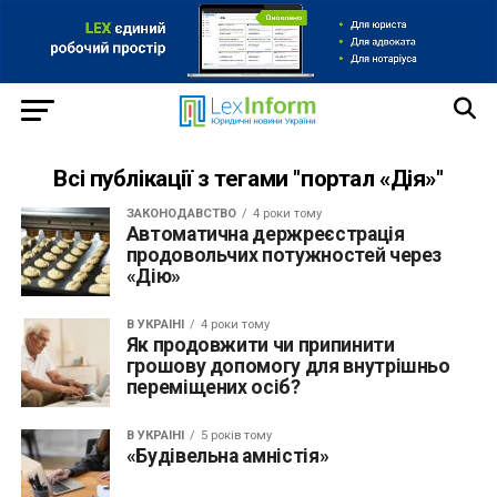
Всі публікації з тегами "портал «Дія»"
ЗАКОНОДАВСТВО
4 роки тому
Автоматична держреєстрація
продовольчих потужностей через
«Дію»
В УКРАЇНІ
4 роки тому
Як продовжити чи припинити
грошову допомогу для внутрішньо
переміщених осіб?
В УКРАЇНІ
5 років тому
«Будівельна амністія»