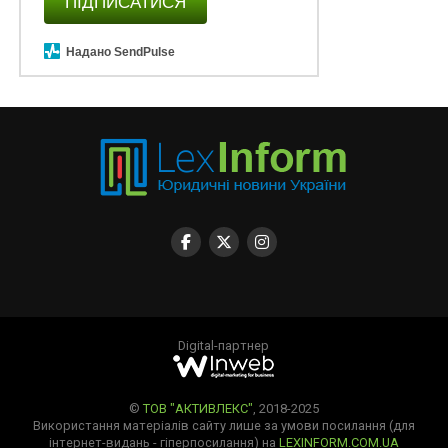
ПІДПИСАТИСЯ
Надано SendPulse
Digital-партнер
©
ТОВ "АКТИВЛЕКС"
, 2018-2025
Використання матеріалів сайту лише за умови посилання (для
інтернет-видань - гіперпосилання) на
LEXINFORM.COM.UA