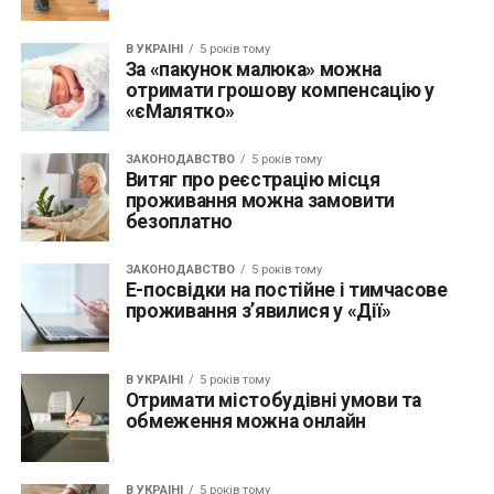
В УКРАЇНІ
5 років тому
За «пакунок малюка» можна
отримати грошову компенсацію у
«єМалятко»
ЗАКОНОДАВСТВО
5 років тому
Витяг про реєстрацію місця
проживання можна замовити
безоплатно
ЗАКОНОДАВСТВО
5 років тому
Е-посвідки на постійне і тимчасове
проживання з’явилися у «Дії»
В УКРАЇНІ
5 років тому
Отримати містобудівні умови та
обмеження можна онлайн
В УКРАЇНІ
5 років тому