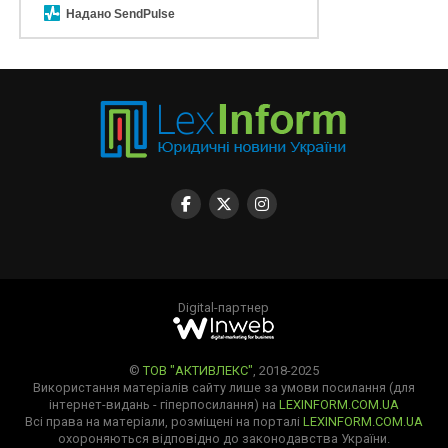
Надано SendPulse
Digital-партнер
©
ТОВ "АКТИВЛЕКС"
, 2018-2025
Використання матеріалів сайту лише за умови посилання (для
інтернет-видань - гіперпосилання) на
LEXINFORM.COM.UA
Всі права на матеріали, розміщені на порталі
LEXINFORM.COM.UA
охороняються відповідно до законодавства України.