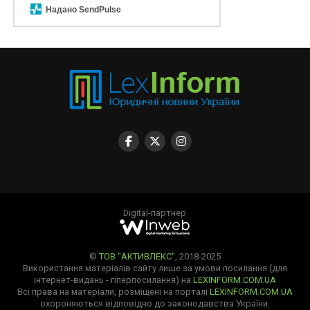
Надано SendPulse
Digital-партнер
©
ТОВ "АКТИВЛЕКС"
, 2018-2025
Використання матеріалів сайту лише за умови посилання (для
інтернет-видань - гіперпосилання) на
LEXINFORM.COM.UA
Всі права на матеріали, розміщені на порталі
LEXINFORM.COM.UA
охороняються відповідно до законодавства України.