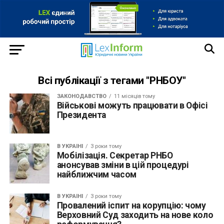
Всі публікації з тегами "РНБОУ"
ЗАКОНОДАВСТВО
11 місяців тому
Військові можуть працювати в Офісі
Президента
В УКРАЇНІ
3 роки тому
Мобілізація. Секретар РНБО
анонсував зміни в цій процедурі
найближчим часом
В УКРАЇНІ
3 роки тому
Провалений іспит на корупцію: чому
Верховний Суд заходить на нове коло