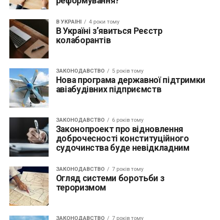
реформування?
В УКРАЇНІ
4 роки тому
В Україні з’явиться Реєстр
колаборантів
ЗАКОНОДАВСТВО
5 років тому
Нова програма державної підтримки
авіабудівних підприємств
ЗАКОНОДАВСТВО
6 років тому
Законопроект про відновлення
доброчесності конституційного
судочинства буде невідкладним
ЗАКОНОДАВСТВО
7 років тому
Огляд системи боротьби з
тероризмом
ЗАКОНОДАВСТВО
7 років тому