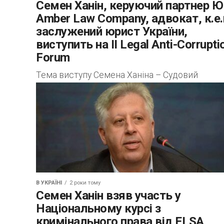
Семен Ханін, керуючий партнер 
Amber Law Company, адвокат, к.е.н
заслужений юрист України,
виступить на ІІ Legal Anti-Corrupti
Forum
Тема виступу Семена Ханіна – Судовий
контроль за досудовим розслідуванням:
процесуальні нюанси антикорупційних
кримінальних проваджень. Основні теми сесі
«Антикорупційне судочинство»: Сучасні право
позиції Верховного Суду: вплив...
В УКРАЇНІ
2 роки тому
Семен Ханін взяв участь у
Національному курсі з
кримінального права від ELSA,