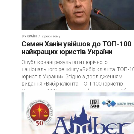
нововиявленими обставинами? На моє
переконання, так. До...
В УКРАЇНІ
2 роки тому
Семен Ханін увійшов до ТОП-100
найкращих юристів України
Опубліковані результати щорічного
національного ренкінгу «Вибір клієнта. ТОП-1
юристів України». Згідно з дослідженням
видання «Вибір клієнта. ТОП-100 юристів
України — 2025: лідери, які формують майбутн
керуючий...