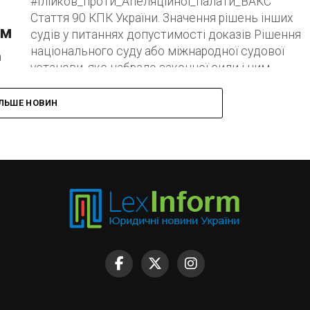
#Ілійков_проти_Апеляційної_палати_ВАКС
Стаття 90 КПК України. Значення рішень інших
ом
судів у питаннях допустимості доказів Рішення
національного суду або міжнародної судової
а
установи, яке набрало законної сили і ним...
ної
ук
ІЛЬШЕ НОВИН