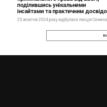
поділившись унікальними
інсайтами та практичним досвід
25 жовтня 2024 року відбулася лекція Семен
Ханіна, адвоката, керуючого партнера юридич
компанії «АМБЕР», кандидата економічних на
Б
та заслуженого юриста України, у межах
Національного курсу з...