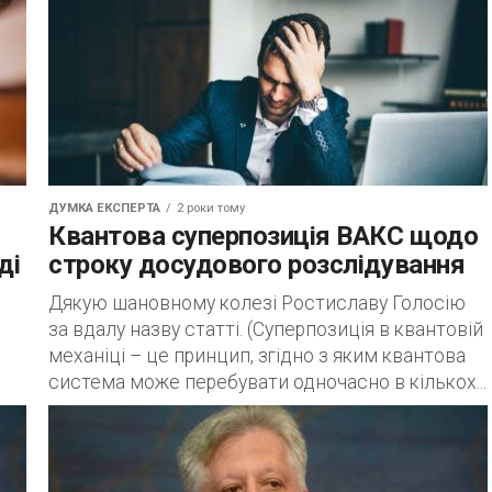
ДУМКА ЕКСПЕРТА
2 роки тому
Квантова суперпозиція ВАКС щодо
ді
строку досудового розслідування
Дякую шановному колезі Ростиславу Голосію
за вдалу назву статті. (Суперпозиція в квантовій
механіці – це принцип, згідно з яким квантова
система може перебувати одночасно в кількох...