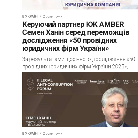
В УКРАЇНІ
2 роки тому
Керуючий партнер ЮК AMBER
Семен Ханін серед переможців
дослідження «50 провідних
юридичних фірм України»
За результатами щорічного дослідження «50
провідних юридичних фірм України 2025»,
проведеного виданням «Юридична практика»
керуючий партнер ЮК AMBER, адвокат, к.е.н.,
заслужений юрист України Семен Ханін
отримав...
В УКРАЇНІ
2 роки тому