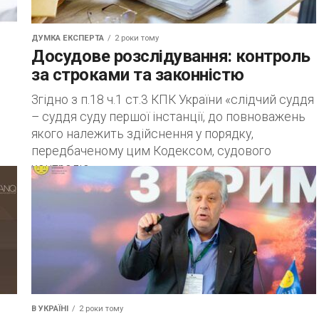
ДУМКА ЕКСПЕРТА
2 роки тому
Досудове розслідування: контроль
за строками та законністю
Згідно з п.18 ч.1 ст.3 КПК України «слідчий суддя
– суддя суду першої інстанції, до повноважень
якого належить здійснення у порядку,
передбаченому цим Кодексом, судового
контролю...
,
В УКРАЇНІ
2 роки тому