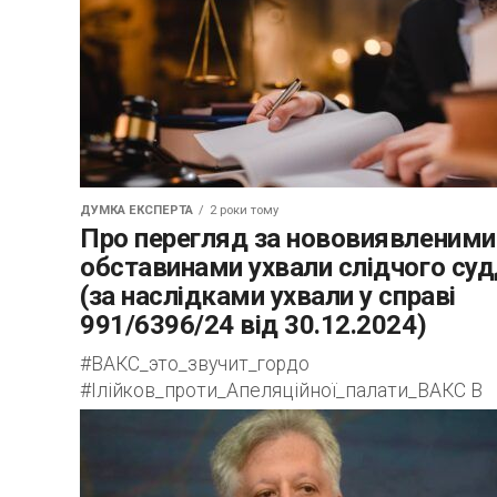
ДУМКА ЕКСПЕРТА
2 роки тому
Про перегляд за нововиявленими
обставинами ухвали слідчого суд
(за наслідками ухвали у справі
991/6396/24 від 30.12.2024)
#ВАКС_это_звучит_гордо
#Ілійков_проти_Апеляційної_палати_ВАКС В
першу чергу постає зрозуміле питання, чи
взагалі можливо переглядати на досудовому
розслідуванні ухвали слідчих суддів за