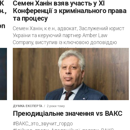
ЮК
Семен Ханін взяв участь у XI
.,
Конференції з кримінального права
та процесу
on
Семен Ханін, к.е.н., адвокат, Заслужений юрист
України та керуючий партнер Amber Law
Company, виступив із ключовою доповіддю
другої сесії під час XI Конференції з
кримінального права...
ї
ві
ДУМКА ЕКСПЕРТА
2 роки тому
Преюдиціальне значення vs ВАКС
#ВАКС_это_звучит_гордо