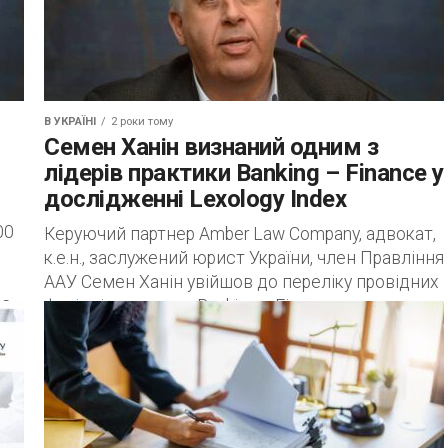
В УКРАЇНІ
2 роки тому
Семен Ханін визнаний одним з
лідерів практики Banking – Finance у
дослідженні Lexology Index
00
Керуючий партнер Amber Law Company, адвокат,
к.е.н., заслужений юрист України, член Правління
ААУ Семен Ханін увійшов до переліку провідних
є»,
фахівців практики Banking – Finance у
дослідженні Lexology Index (раніше Who’s Who
Legal)....