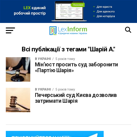
Всі публікації з тегами "Шарій А."
В УКРАЇНІ
5 років тому
Мін’юст просить суд заборонити
«Партію Шарія»
В УКРАЇНІ
5 років тому
Печерський суд Києва дозволив
затримати Шарія