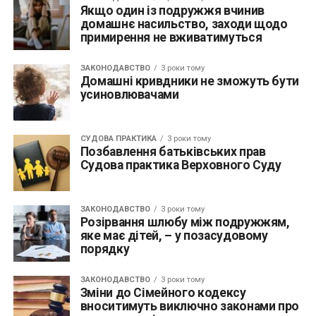
Якщо один із подружжя вчинив
домашнє насильство, заходи щодо
примирення не вживатимуться
ЗАКОНОДАВСТВО
3 роки тому
Домашні кривдники не зможуть бути
усиновлювачами
СУДОВА ПРАКТИКА
3 роки тому
Позбавлення батьківських прав
Cудова практика Верховного Cуду
ЗАКОНОДАВСТВО
3 роки тому
Розірвання шлюбу між подружжям,
яке має дітей, – у позасудовому
порядку
ЗАКОНОДАВСТВО
3 роки тому
Зміни до Сімейного кодексу
вноситимуть виключно законами про