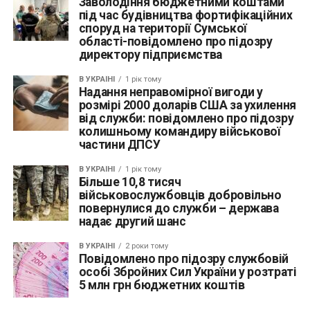
Заволодіння бюджетними коштами
під час будівництва фортифікаційних
споруд на території Сумської
області-повідомлено про підозру
директору підприємства
В УКРАЇНІ
1 рік тому
Надання неправомірної вигоди у
розмірі 2000 доларів США за ухилення
від служби: повідомлено про підозру
колишньому командиру військової
частини ДПСУ
В УКРАЇНІ
1 рік тому
Більше 10,8 тисяч
військовослужбовців добровільно
повернулися до служби – держава
надає другий шанс
В УКРАЇНІ
2 роки тому
Повідомлено про підозру службовій
особі Збройних Сил України у розтраті
5 млн грн бюджетних коштів