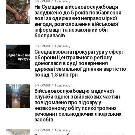
В УКРАЇНІ
1 рік тому
На Сумщині військовослужбовця
засуджено до 5 років позбавлення
волі за одержання неправомірної
вигоди, розголошення військової
інформації та незаконний обіг
боєприпасів
В УКРАЇНІ
1 рік тому
Спеціалізована прокуратура у сфері
оборони Центрального регіону
домоглася в суді повернення
державі земельної ділянки вартістю
понад 1,8 млн грн
В УКРАЇНІ
1 рік тому
Військовослужбовцю медичної
служби однієї з військових частин
повідомлено про підозру у
незаконному обігу психотропних
речовин і сильнодіючих лікарських
засобів
В УКРАЇНІ
1 рік тому