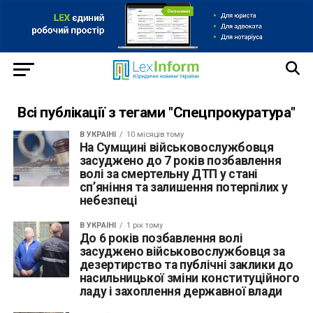
Всі публікації з тегами "Спецпрокуратура"
В УКРАЇНІ
10 місяців тому
На Сумщині військовослужбовця
засуджено до 7 років позбавлення
волі за смертельну ДТП у стані
сп’яніння та залишення потерпілих у
небезпеці
В УКРАЇНІ
1 рік тому
До 6 років позбавлення волі
засуджено військовослужбовця за
дезертирство та публічні заклики до
насильницької зміни конституційного
ладу і захоплення державної влади