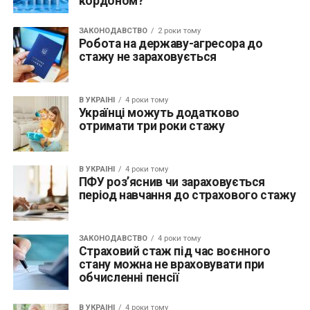
кордоном?
ЗАКОНОДАВСТВО
2 роки тому
Робота на державу-агресора до
стажу не зараховується
В УКРАЇНІ
4 роки тому
Українці можуть додатково
отримати три роки стажу
В УКРАЇНІ
4 роки тому
ПФУ роз’яснив чи зараховується
період навчання до страхового стажу
ЗАКОНОДАВСТВО
4 роки тому
Страховий стаж під час воєнного
стану можна не враховувати при
обчисленні пенсії
В УКРАЇНІ
4 роки тому