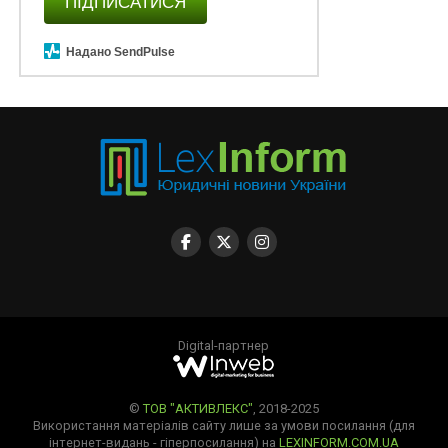
ПІДПИСАТИСЯ
Надано SendPulse
Digital-партнер
©
ТОВ "АКТИВЛЕКС"
, 2018-2025
Використання матеріалів сайту лише за умови посилання (для
інтернет-видань - гіперпосилання) на
LEXINFORM.COM.UA