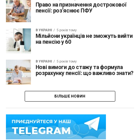
Право на призначення дострокової
пенсії: роз’яснює ПФУ
В УКРАЇНІ
5 років тому
Мільйони українців не зможуть вийти
на пенсію у 60
В УКРАЇНІ
5 років тому
Нові вимоги до стажу та формула
розрахунку пенсії: що важливо знати?
БІЛЬШЕ НОВИН