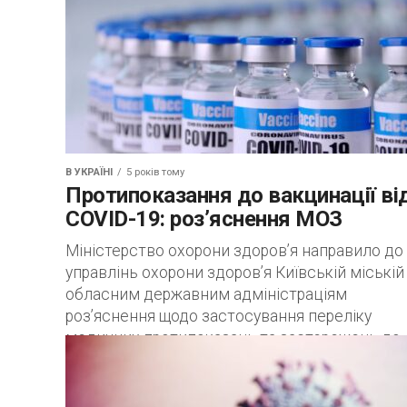
В УКРАЇНІ
5 років тому
Протипоказання до вакцинації ві
COVID-19: роз’яснення МОЗ
Міністерство охорони здоров’я направило до
управлінь охорони здоров’я Київській міській
обласним державним адміністраціям
роз’яснення щодо застосування переліку
медичних протипоказань та застережень до
вакцинації проти COVID-19....