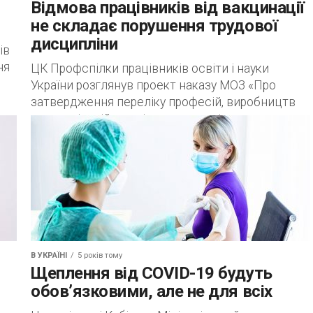
Відмова працівників від вакцинації
не складає порушення трудової
дисципліни
ів
ня
ЦК Профспілки працівників освіти і науки
України розглянув проект наказу МОЗ «Про
затвердження переліку професій, виробництв
та організацій, працівники яких підлягають
обов’язковим профілактичним щепленням» і не...
В УКРАЇНІ
5 років тому
Щеплення від COVID-19 будуть
обов’язковими, але не для всіх