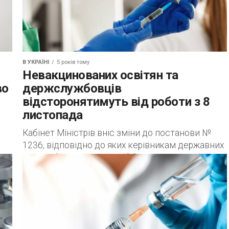
В УКРАЇНІ
5 років тому
Невакцинованих освітян та
во
держслужбовців
відсторонятимуть від роботи з 8
листопада
Кабінет Міністрів вніс зміни до постанови №
1236, відповідно до яких керівникам державних
органів (державної служби), керівникам
підприємств, установ та організацій доручено: 1)
забезпечити контроль за...