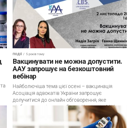
ПОДІЇ
5 років тому
д
Вакцинувати не можна допустити.
ААУ запрошує на безкоштовний
вебінар
 та
Найболючіша тема цієї осені – вакцинація.
Асоціація адвокатів України запрошує
долучитися до онлайн обговорення, яке
відбудеться під час вебінару Комітетів ААУ з
трудового і медичного права...