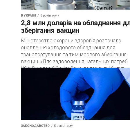
В УКРАЇНІ
5 років тому
2,8 млн доларів на обладнання д
зберігання вакцин
Міністерство охорони здоров’я розпочало
оновлення холодового обладнання для
транспортування та тимчасового зберігання
вакцин. «Для задоволення нагальних потреб
USAID надає 2,8 мільйона доларів, які будуть
спрямовані ЮНІСЕФ...
ЗАКОНОДАВСТВО
5 років тому