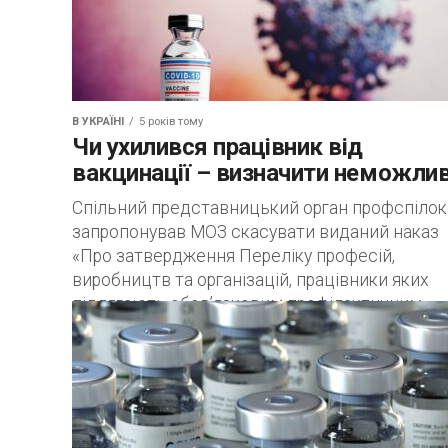
В УКРАЇНІ
5 років тому
Чи ухилився працівник від
вакцинації – визначити неможли
Спільний представницький орган профспілок
запропонував МОЗ скасувати виданий наказ
«Про затвердження Переліку професій,
виробництв та організацій, працівники яких
підлягають обов’язковим профілактичним
щепленням» від 4 жовтня 2021...