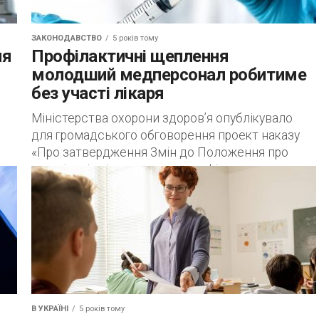
ЗАКОНОДАВСТВО
5 років тому
ля
Профілактичні щеплення
молодший медперсонал робитиме
без участі лікаря
Міністерства охорони здоров’я опублікувало
для громадського обговорення проект наказу
«Про затвердження Змін до Положення про
організацію і проведення профілактичних
щеплень, Порядку забезпечення належних умов
зберігання, транспортування,...
В УКРАЇНІ
5 років тому