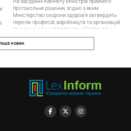
На засіданні Кабінету Міністрів прийнято
протокольне рішення, згідно з яким
и
Міністерство охорони здоров’я затвердить
перелік професій, виробництв та організацій,
в
працівники яких підлягають обов’язковим
профілактичним щепленням від...
до
ІЛЬШЕ НОВИН