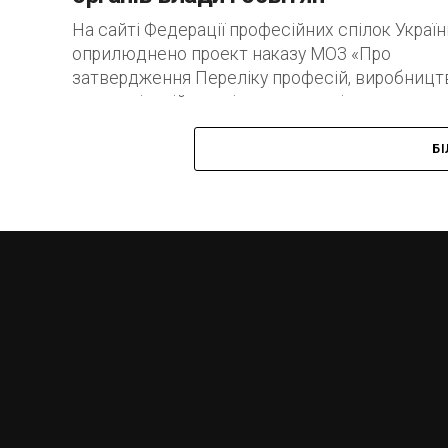
На сайті Федерації професійних спілок Україн
оприлюднено проект наказу МОЗ «Про
затвердження Переліку професій, виробницт
та організацій, працівники яких підлягають
обов’язковим профілактичним щепленням», 
якого запропоновано...
Б