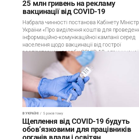
25 млн гривень на рекламу
вакцинації від COVID-19
Набрала чинності постанова Кабінету Міністр
України «Про виділення коштів для проведен
інформаційно-комунікаційної кампанії серед
населення щодо вакцинації від гострої
респіраторної хвороби COVID-19, спричиненої
коронавірусом SARS-CoV-2» від...
В УКРАЇНІ
5 років тому
Щеплення від COVID-19 будуть
обов’язковими для працівників
органів влади і освітян