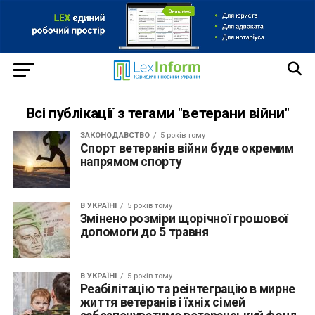
Всі публікації з тегами "ветерани війни"
ЗАКОНОДАВСТВО
5 років тому
Спорт ветеранів війни буде окремим
напрямом спорту
В УКРАЇНІ
5 років тому
Змінено розміри щорічної грошової
допомоги до 5 травня
В УКРАЇНІ
5 років тому
Реабілітацію та реінтеграцію в мирне
життя ветеранів і їхніх сімей