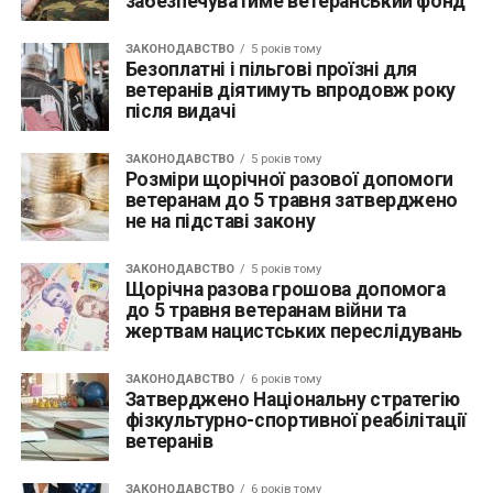
забезпечуватиме ветеранський фонд
ЗАКОНОДАВСТВО
5 років тому
Безоплатні і пільгові проїзні для
ветеранів діятимуть впродовж року
після видачі
ЗАКОНОДАВСТВО
5 років тому
Розміри щорічної разової допомоги
ветеранам до 5 травня затверджено
не на підставі закону
ЗАКОНОДАВСТВО
5 років тому
Щорічна разова грошова допомога
до 5 травня ветеранам війни та
жертвам нацистських переслідувань
ЗАКОНОДАВСТВО
6 років тому
Затверджено Національну стратегію
фізкультурно-спортивної реабілітації
ветеранів
ЗАКОНОДАВСТВО
6 років тому