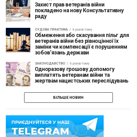
Захист прав ветеранів війни
покладено на нову Консультативну
раду
СУДОВА ПРАКТИКА
6 років тому
Обмеження або скасування пільг для
ветеранів війни без рівноцінної їх
заміни чи компенсації є порушенням
зобов’язань держави
ЗАКОНОДАВСТВО
6 років тому
Одноразову грошову допомогу
виплатять ветеранам війни та
жертвам нацистських переслідувань
БІЛЬШЕ НОВИН