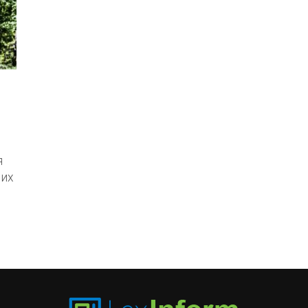
я
вих