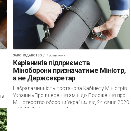
ЗАКОНОДАВСТВО
7 років тому
Керівників підприємств
Міноборони призначатиме Міністр,
а не Держсекретар
Набрала чинність постанова Кабінету Міністрів
України «Про внесення змін до Положення про
ів
Міністерство оборони України» від 24 січня 2020
р. № 23. Змінами до п. 4...
 р.