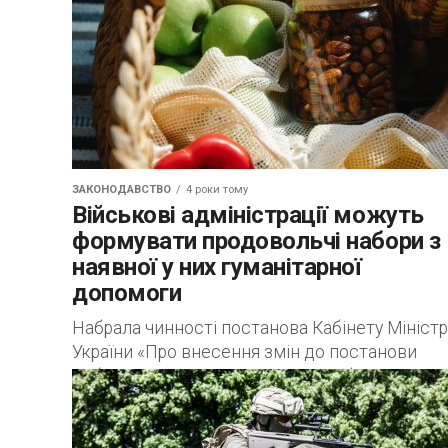
ЗАКОНОДАВСТВО
4 роки тому
Військові адміністрації можуть
формувати продовольчі набори з
наявної у них гуманітарної
допомоги
Набрала чинності постанова Кабінету Міністр
України «Про внесення змін до постанови
Кабінету Міністрів України від 20 березня 2022
№ 328» від 26 квітня 2022 р....