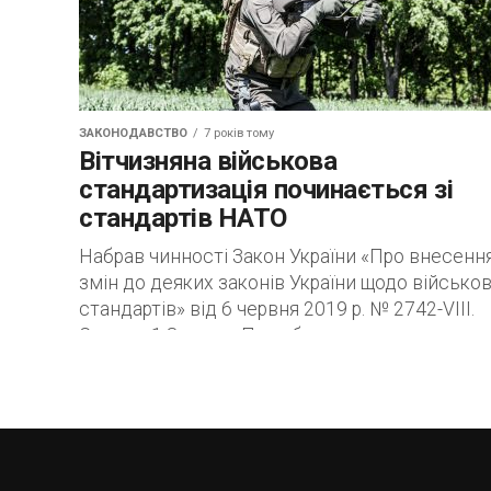
ЗАКОНОДАВСТВО
7 років тому
Вітчизняна військова
стандартизація починається зі
стандартів НАТО
Набрав чинності Закон України «Про внесенн
змін до деяких законів України щодо військо
стандартів» від 6 червня 2019 р. № 2742-VIII.
Статтю 1 Закону «Про оборону...