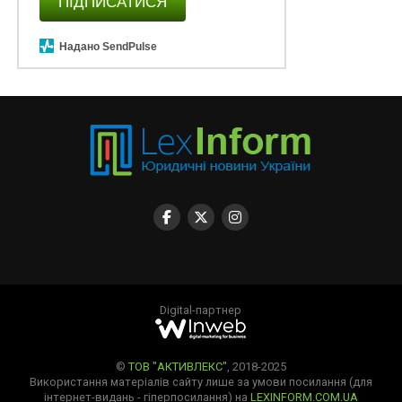
ПІДПИСАТИСЯ
Надано SendPulse
Digital-партнер
©
ТОВ "АКТИВЛЕКС"
, 2018-2025
Використання матеріалів сайту лише за умови посилання (для
інтернет-видань - гіперпосилання) на
LEXINFORM.COM.UA