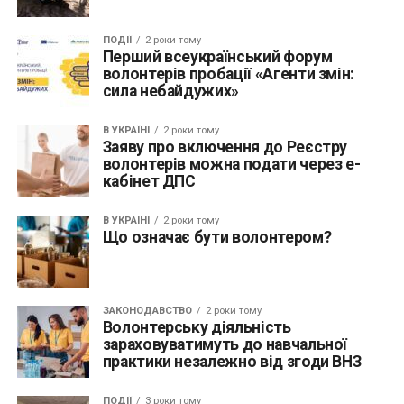
ПОДІЇ
2 роки тому
Перший всеукраїнський форум
волонтерів пробації «Агенти змін:
сила небайдужих»
В УКРАЇНІ
2 роки тому
Заяву про включення до Реєстру
волонтерів можна подати через е-
кабінет ДПС
В УКРАЇНІ
2 роки тому
Що означає бути волонтером?
ЗАКОНОДАВСТВО
2 роки тому
Волонтерську діяльність
зараховуватимуть до навчальної
практики незалежно від згоди ВНЗ
ПОДІЇ
3 роки тому