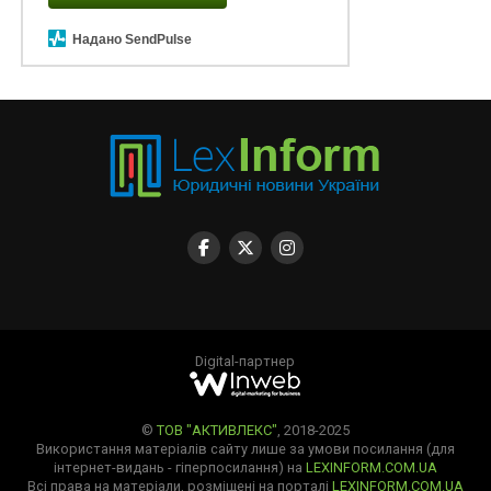
Надано SendPulse
Digital-партнер
©
ТОВ "АКТИВЛЕКС"
, 2018-2025
Використання матеріалів сайту лише за умови посилання (для
інтернет-видань - гіперпосилання) на
LEXINFORM.COM.UA
Всі права на матеріали, розміщені на порталі
LEXINFORM.COM.UA