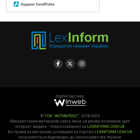
Надано SendPulse
Digital-партнер
©
ТОВ "АКТИВЛЕКС"
, 2018-2025
Використання матеріалів сайту лише за умови посилання (для
інтернет-видань - гіперпосилання) на
LEXINFORM.COM.UA
Всі права на матеріали, розміщені на порталі
LEXINFORM.COM.UA
охороняються відповідно до законодавства України.