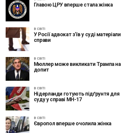
Главою ЦРУ вперше стала жінка
В СВІТІ
У Росії адвокат з’їв у суді матеріали
справи
В СВІТІ
Мюллер може викликати Трампа на
допит
В СВІТІ
Нідерланди готують підґрунтя для
суду у справі MH-17
В СВІТІ
Європол вперше очолила жінка