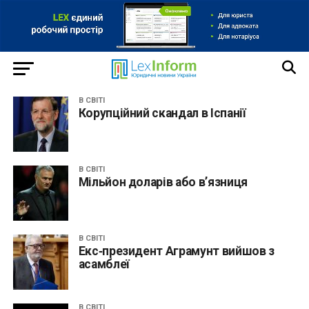
В СВІТІ
Корупційний скандал в Іспанії
В СВІТІ
Мільйон доларів або в’язниця
В СВІТІ
Екс‐президент Аграмунт вийшов з
асамблеї
В СВІТІ