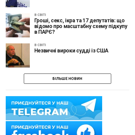
В СВІТІ
Гроші, секс, ікра та 17 депутатів: що
відомо про масштабну схему підкупу
в ПАРЄ?
В СВІТІ
Незвичні вироки судді із США
БІЛЬШЕ НОВИН