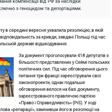
мання компенсації від РФ за наслідки
 включно з геноцидом та депортаціями.
у в середині вересня ухвалила резолюцію, в якій
відповідальність за кривди, завдані Польщі під час
польській державі відшкодування.
За документ проголосували 418 депутатів з
більшості представлених у Сеймі польських
політичних сил. Під час обговорення цього
питання три фракції зареєстрували свої
законопроекти, однак подальше
обговорення велося на базі документу,
зареєстрованого правлячою партією
«Право і Справедливість» (PiS). У ході
лова «репарації», замінивши його в резолюції на