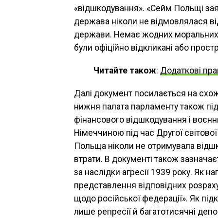
«відшкодування». «Сейм Польщі за
держава ніколи не відмовлялася від
держави. Немає жодних моральних ч
були офіційно відкликані або простр
Читайте також
:
Додаткові прав
Далі документ посилається на схож
нижня палата парламенту також пі
фінансового відшкодування і воєнни
Німеччиною під час Другої світової
Польща ніколи не отримувала відшк
втрати. В документі також зазначає
за наслідки агресії 1939 року. Як н
представлення відповідних розраху
щодо російської федерації». Як під
лише репресії й багатотисячні депор