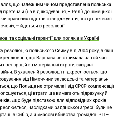
являє, що належним чином представлена польська
 претензій (на відшкодування, – Ред.) до німецької
и правових підстав стверджувати, що ці претензії
очені», – йдеться в резолюції.
ові та соціальні гарантії для поляків в Україні
у резолюцію польського Сейму від 2004 року, в якій
дкреслювала, що Варшава не отримала на той час
х репарацій за матеріальні втрати, завдані
 війни. В ухваленій резолюції підкреслюється, що
одування від Німеччини за людські та матеріальні
ться, що Польща не отримала і від СРСР компенсації
аголошується, ці втрати ще вимагають підрахунку й
нків, «що буде підставою для відповідних кроків
креслюється, наслідками радянської агресії були не
тації в Сибір, а й «масові вбивства громадян РП –