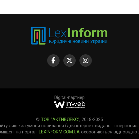
Digital-партнер
©
ТОВ "АКТИВЛЕКС"
, 2018-2025
айту лише за умови посилання (для інтернет-видань - гіперпосил
зміщені на порталі
LEXINFORM.COM.UA
охороняються відповідно д