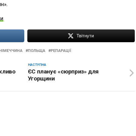
н».
ни
Твітнути
НІМЕЧЧИНА
ПОЛЬЩА
РЕПАРАЦІЇ
НАСТУПНА
ажливо
ЄС планує «сюрприз» для
Угорщини