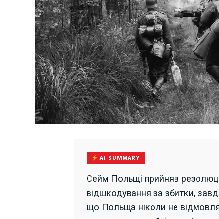
AI SUMMARY
Сейм Польщі прийняв резолюці
відшкодування за збитки, завда
що Польща ніколи не відмовлял