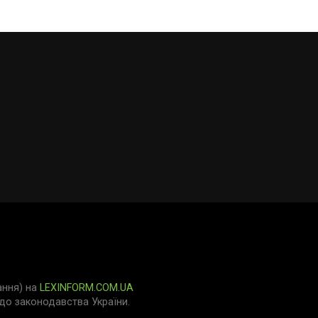
ання) на
LEXINFORM.COM.UA
о законодавства України.