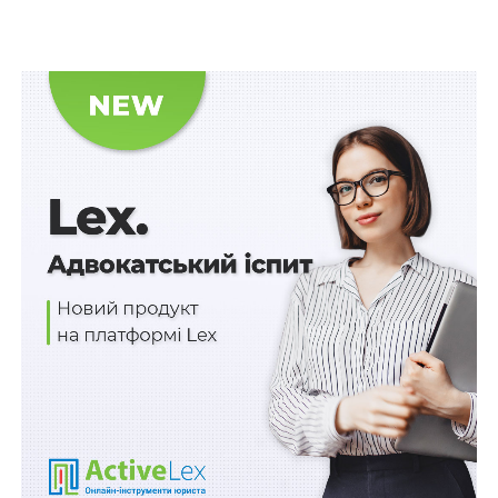
У лютому 2026 року підозрюваний одержав першу
частину неправомірної вигоди у розмірі 2 500 доларів
США та передав чоловіку лист-погодження щодо
виїзду за межі України нібито для участі у релігійному
заході в одній з європейських країн.
Під час одержання другої частини неправомірної
вигоди у розмірі 7 500 доларів США
зловмисника викрито та затримано в порядку ст. 208
КПК України, предмет неправомірної вигоди
вилучено.
Підозрюваному обрано запобіжний захід у виді
тримання під вартою з можливістю внесення застави.
Вживаються заходи до встановлення та притягнення
до відповідальності інших осіб, причетних до
вчинення злочину.