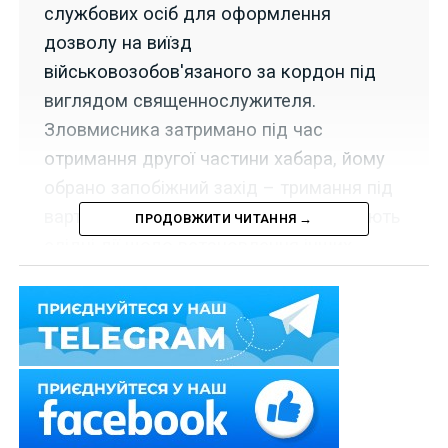
службових осіб для оформлення
дозволу на виїзд
військовозобов'язаного за кордон під
виглядом священнослужителя.
Зловмисника затримано під час
отримання другої частини хабара, йому
обрано запобіжний захід – тримання під
вартою із можливістю застави. Тривають
ПРОДОВЖИТИ ЧИТАННЯ →
слідчі дії щодо встановлення інших
причетних осіб.
Спеціалізованою прокуратурою у сфері оборони
Центрального регіону спільно з ГУНП у місті Києві за
оперативного супроводу УСР в місті Києві
повідомлено про підозру громадянину у вчиненні