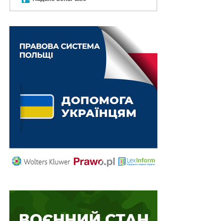
встановлення інвалідності: на Житомирщині
справу…
Хто має дозволи на викиди в Україні: аналіз 2
000 об’єктів та майже тисяча компаній
26 тис доларів США за вивезення
військовослужбовця із бойової частини та
приховування факту СЗЧ
Зі США до України імпортується найбільше
вживаних автомобілів, 9 із 10 мають записи
про пошкодження
На Київщині судитимуть посадовця ТЦК, який
за 4 000 доларів США обіцяв «вирішити
питання» з…
ПОВ'ЯЗАНІ ТЕМИ:
НАСТУПНА
Доступ до правосуддя у критичному стані