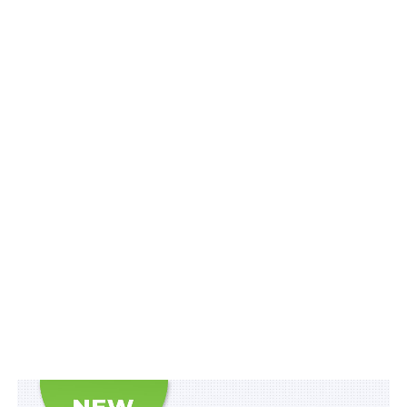
контролер підрозділу охорони теруправління Служби
судової охорони у Луганській області зрадив присязі
й перейшов на бік ворога.
Засуджений добровільно розпочав службу в
незаконному правоохоронному органі ‒ так званому
«Новопсковському райвідділі внутрішніх справ мвс
лнр», роботу якого організовано в захоплених
адмінбудівлях одного з відділів полії
Старобільського РУП ГУНП в Луганській області.
Чоловік обійняв там рядову посаду та діяв за
вказівками вищого керівництва, а також
підтримував агресію проти України.
Вирок ухвалено заочно. Засуджений відбуватиме
покарання з моменту затримання.
Наразі його оголошено у розшук.