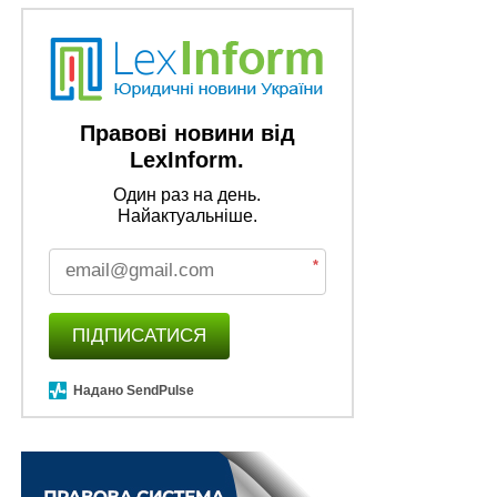
Луганщини…
Підозри та направлені справи до судів за
тиждень роботи прокурорів Луганщини
Правові новини від
ПОВ'ЯЗАНІ ТЕМИ:
ЛУГАНСЬКА ОБЛАСНА ПРОКУРАТУРА
LexInform.
НАСТУПНА
Один раз на день.
2000 доларів США за сприяння в переведенні
Найактуальніше.
військовослужбовця до тилової частини:
повідомлено про підозру старшому офіцеру
*
РТЦК та СП
НЕ ПРОПУСТІТЬ
Семен Ханін — автор розділу міжнародного
ПІДПИСАТИСЯ
посібника Legal 500 з питань боротьби з
корупцією в Україні
Надано SendPulse