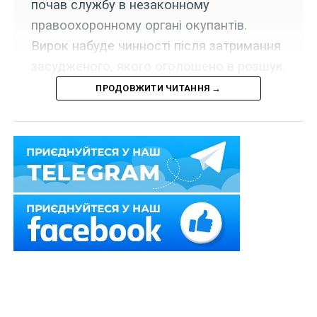
почав службу в незаконному
правоохоронному органі окупантів.
Вирок набуде чинності після затримання
засудженого, якого оголошено в розшук.
ПРОДОВЖИТИ ЧИТАННЯ →
За публічного обвинувачення прокурорів Луганської
обласної прокуратури правоохоронця визнано
винним у державній зраді (ч. 2 ст. 111 КК України).
Його засуджено до 15 років позбавлення волі з
конфіскацією майна. Також позбавлено на 3 роки
права обіймати посади у правоохоронних органах та
посади, пов’язані з виконанням функцій представника
влади, та спеціального звання.
Прокурори в суді довели, що після початку
повномасштабного російського вторгнення