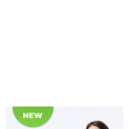
відповідальність Міністерства внутрішніх справ. «У
МВС готові й надалі забезпечувати необхідні
карантинні умови для недопущення розповсюдження
коронавірусу в Україні, так само швидко і якісно, як
ми організували систему температурного скринінгу на
кордоні», — зазначив міністр. Також він наголосив, що
кількість умисних убивств минулого року відповідає
середньому рівню в мирні роки. «Рівень розкриття
цих важких злочинів складає 93,5%, і це теж дієва
превенція», — підкреслив А. Аваков. За його словами,
в Україні за минулий рік зменшилася кількість
умисних убивств на 5%; кількість тяжких тілесних
ушкоджень, що спричинили смерть, стала меншою на
13%; розбоїв зменшилося на 15%; пограбувань —
менше на 18%; крадіжок — менше на 16%; викрадень
автомобілів — на 17%. «Такі результати свідчать про
фахову роботу поліції, патрульних, оперативників
карного розшуку», — сказав міністр.