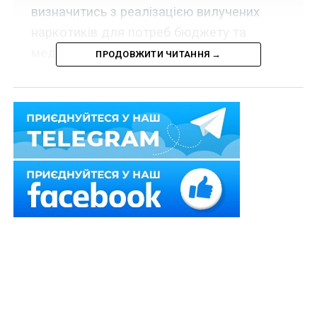
визначитись з реалізацією вилучених
наркотиків для потреб бюджету та
медицини.
ПРОДОВЖИТИ ЧИТАННЯ →
Міністр внутрішніх справ Арсен Аваков відзвітував
про роботу органів системи МВС за минулий рік.
Як було заявлено, зокрема, знешкоджено 275
організованих злочинних груп, виявлено майже 2,5
тисячі правопорушень у сфері кібербезпеки та
ліквідовано 40 міжнародних каналів надходження в
Україну наркотичних засобів. Про це Арсен Аваков
повідомив на минулому тижні під час позачергового
засідання Верховної Ради. За його словами, сьогодні
все, що трапляється в країні, — від коронавірусу до
порушень на лінії розмежування на Донбасі та
масових заходів і надзвичайних подій — це все