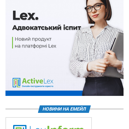
Також Арсен Аваков зазначив, що минулого року
було знешкоджено 275 організованих злочинних груп,
виявлено майже 2,5 тисячі правопорушень у сфері
кібербезпеки, оголошено про підозру 536 особам у
кіберзлочинах, ліквідовано 40 міжнародних каналів
надходження в Україну наркозасобів. «Загалом
Нацполіція є найбільшим у державі утримувачем
наркопрепаратів. Оцініть обсяги вилучених
наркотиків, які в нас зберігаються: канабіс — 2 тонни,
героїн — 1,1 тис. кг, кокаїн — 1,1 тис. кг, амфетамін —
400 кг, гашиш — 300 кг і таке інше», — сказав міністр.
«У мене прохання до народних депутатів —
визначитися зі способом реалізації цієї сировини на
користь державного бюджету та української
медицини», — додав Арсен Аваков.
НОВИНИ НА ЕМЕЙЛ
Джерело:
Юридичний вісник України