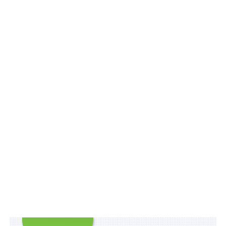
травми. Рівне ставлення та підтримка суспільства
допомагають їм швидше повертатися до
повноцінного активного соціального життя. Саме про
це Go to the Future — спільними діями створювати
майбутнє, де сприйняття різності людей — базова
цінність.
Серед ветеранів, на підтримку яких відбувається
забіг,
захисник Дмитро Колесник,
який втратив
обидві ноги після удару ворожого FPV-дрона.