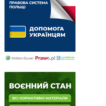
займається творчістю, запустив свою лінійку одягу та
планує записати власну пісню разом із другом,
співаком ALEKSEEV.
«Завдяки підтримці людей
почав вірити в себе»
, — каже ветеран.
Серед учасників забігу цього року
ветеран
Олександр Чайка
, який у 2022 році втратив ногу у
боях під Попасною.