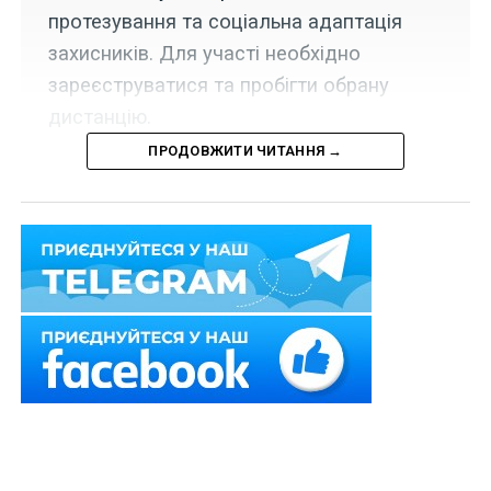
протезування та соціальна адаптація
захисників. Для участі необхідно
зареєструватися та пробігти обрану
дистанцію.
ПРОДОВЖИТИ ЧИТАННЯ →
7 червня
у Києві пройде щорічний благодійний забіг
на підтримку ветеранів, які втратили кінцівки
—
Go to
the Future-2026
від фонду Future for Ukraine.
Взяти участь можна не лише у Києві, а й з будь-якого
куточка України
—
онлайн. Головна мета забігу —
об’єднати якомога більше людей навколо підтримки
ветеранів.
Сьогодні тисячі військових і цивільних живуть із
наслідками війни: ампутації, втрата зору, слуху,