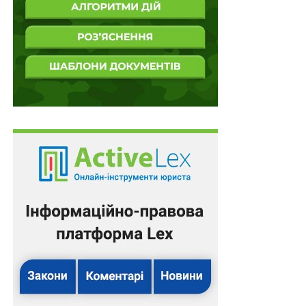
У цивільному житті Олександр Чайка був дитячим
хореографом. На початку повномасштабної війни він
пішов захищати країну від окупантів у складі 24-ї
окремої механізованої бригади ЗСУ.
На Донеччині під Попасною у військового влучив
танковий снаряд і, лише дивом, йому вдалося
вижити. Проте через гангрену бійцю довелося
ампутувати праву ногу повністю.
Лікарі давали лише 20% ймовірності, що він виживе.
Проте Сашко не лише вижив, а й зміг повернутися до
своєї професії та знову викладає дітям акробатику
вже у власній школі у Києві. Це стало можливим
завдяки гарній фізичній формі та
високофункціональному протезуванню, яке