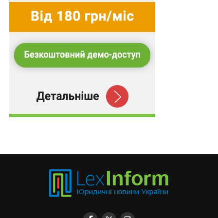
Олександр пройшов у США за програмою фонду
Future for Ukraine.
“Пам’ятаю, як складно було прийняти нову ногу
(протез), я навіть і не мріяв про те, що колись зможу
повернутися до активного життя. Тому вважаю своїм
обов’язком підтримувати інших бійців власним
прикладом, бо ми пройшли через одне пекло заради
спільної мети — звільнити рідні землі від окупантів”,
— розповідає ветеран.
Разом із Олександром Чайкою участь в Естафеті
Єдності братиме
Гліб Кравченко
, який у 2024 році
втратив ногу внаслідок удару FPV-дрона.