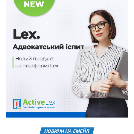
До повномасштабного вторгнення Дмитро будував
спортивну кар’єру — професійно грав у футбол за
«Кривбас», «Динамо» та «Зірку». У 2019-му пішов на
військову службу за контрактом до Нацгвардії
України. А після 24 лютого перевівся до батальйону
оперативного призначення (БОП), щоб збивати
ворожі дрони над своїм містом. «
Потім командир
вирішив їхати на фронт і забрав мене з собою. Мені
подзвонили та сказали: “Тепер ти мінометник”. Так я
потрапив на нуль, на Покровський напрямок
»
, –
розповідає захисник.
У 2024 році, під час ротації, автомобіль Дмитра із
побратимами потрапив під удар FPV-дрона. «
Я відчув
удар під собою. Відкриваю очі — шалений приток
НОВИНИ НА ЕМЕЙЛ
адреналіну, страх, навколо мене нікого. Я намагаюся