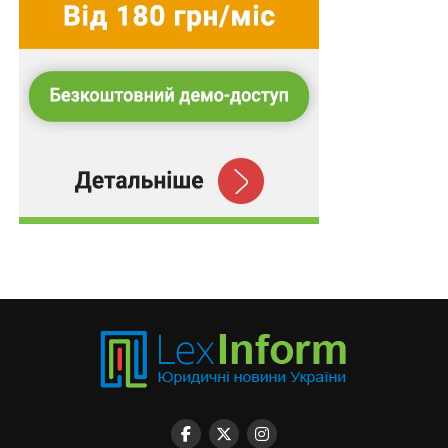
тонкою. Дія прямо визнає ситуації, коли працівник
може відображатися як працевлаштований за іншим
підприємством через помилково внесений ЄДРПОУ,
а також випадки, коли відомості про трудові
відносини оновлюються через ПФУ не миттєво, а
протягом певного часу. Це означає, що негативний
наслідок для підприємства потенційно може настати
не лише через недобросовісність, а й через реєстрову
помилку, часовий лаг або збої міжвідомчої
синхронізації. Правовий ефект тут украй важливий:
ризик помилки в державній цифровій інфраструктурі
фактично перекладається на приватного роботодавця.
Саме тому твердження, ніби «чесному бізнесу нічого
боятися», є юридично недбалим і практично
неправдивим. Сумлінний роботодавець може діяти
без жодного наміру на зловживання, але опинитися в
зоні ризику через затримку відображення кадрової
події, помилку в коді ЄДРПОУ, несинхронність між