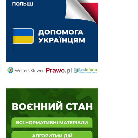
перевищення 50% за спеціальним рішенням
Міноборони на підставі пропозицій міжвідомчої
робочої групи, а для окремих категорій підприємств
існують спеціальні режими. Це означає, що
бронювання більше не є простим наслідком
фактичної важливості працівника для бізнесу; воно
стало адміністративно дозованим ресурсом, який
держава розподіляє через нормативні фільтри.
Не менш важливо й те, що змінилася логіка
доказування. Якщо раніше в центрі уваги часто був
змістовний аргумент підприємства — кого і чому
потрібно залишити для забезпечення діяльності, — то
нинішня модель працює передусім через цифрову
перевірку формальних ознак. Сервіс бронювання на
порталі Дія прямо описує автоматичну перевірку того,
чи працівник офіційно працевлаштований і чи є його
дані в реєстрі «Оберіг». Окремий сервіс отримання