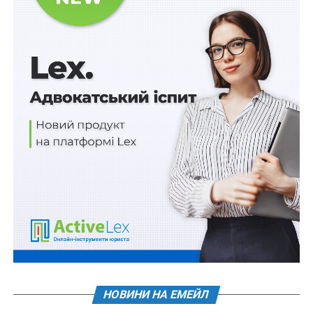
стає вже не лише факт наявності підстав для
бронювання, а й постійна безпомилковість
цифрового профілю підприємства.
Юридично важливо відразу відділити міфи від
норми. З 1 квітня не з’явився якийсь окремий «новий
закон про полювання на фіктивне бронювання».
Реальною правовою межею стало інше: бронювання,
оформлені за старими правилами, втратили чинність,
а подальше бронювання стало доступним лише тим
підприємствам, які оновили статус критичності за
новими вимогами; одночасно було відновлено
стандартний строк розгляду заяв — 72 години. Отже,
для бізнесу проблема полягає не в одноразовому
«ввімкненні репресивного механізму», а в тому, що
держава завершила перехід від тимчасового та
частково ручного режиму до системи, де право на
НОВИНИ НА ЕМЕЙЛ
бронювання функціонує лише за умови постійної
відповідності підприємства новому набору критеріїв і