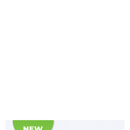
симптом значно
ширшої
трансформації
відносин між
державою, працею
Владіслав Смірнов, український
і господарською
підприємець, громадський діяч,
діяльністю. Те, що
публіцист
публічно подається
як удосконалення
перевірок,
посилення цифрової взаємодії та боротьба з
фіктивними схемами, у правовій і управлінській
площині означає дещо суттєвіше: бронювання дедалі
менше виглядає як стабільний правовий статус і
дедалі більше — як режим безперервного
підтвердження відповідності, прив’язаний до
динамічної звірки даних у кількох державних
системах одночасно. В цій точці виникає головний
ризик для легального бізнесу: предметом перевірки