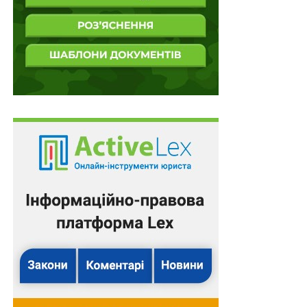
відомостей про працівників із Реєстру
військовозобов’язаних дає підприємству інформацію
про статуси працевлаштування та бронювання, а сама
логіка процесу побудована так, що на перший план
виходить збіг даних між ЄДР, ПФУ, Дією та реєстром
військовозобов’язаних. Це вже не модель, де
держава спочатку оцінює господарську необхідність,
а потім оформлює правове рішення. Це модель, де
господарська реальність визнається лише настільки,
наскільки вона коректно відображена у
взаємопов’язаних державних базах.
Тут ось і виникає головна юридична й економічна
небезпека для сумлінного бізнесу. Боротьба з
фіктивним бронюванням як така є легітимною
державною метою. Проблема не в самому контролі,
а в архітектурі цього контролю. Вона побудована так,
що межа між реальним зловживанням і технічною
або реєстровою невідповідністю стає небезпечно