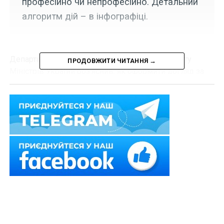
професійно чи непрофесійно. Детальний
алгоритм дій – в інфографіці.
Департамент комунікацій Секретаріату Кабінету
ПРОДОВЖИТИ ЧИТАННЯ →
Міністрів України
роз’яснив
, як оформити догляд за
людиною похилого віку чи з інвалідністю.
Читайте також:
Школярів навчатимуть основ
домедичної допомоги
Якщо людина через стан здоров’я не здатна до
самообслуговування та потребує догляду, вона може
отримати послуги з догляду, що надаються як
комунальними, недержавними надавачами
соціальних послуг, так і фізичними особами на
професійній чи непрофесійній основі.
З покроковим алгоритмом дій можна ознайомитись в