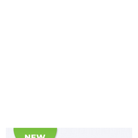
інфографіці
Схожі статті:
Не підлягає поверненню під митний контроль
примусово відчужене майно для його
подальшого…
Підвищення виплат на дітей та осіб з
інвалідністю підтримав профільний комітет ВР
Митне оформлення не завершуватимуть в разі
виявлення порушень прав інтелектуальної
власності
У зв’язку з підвищенням віку перебування в
запасі до 60 років особи, раніше виключені з…