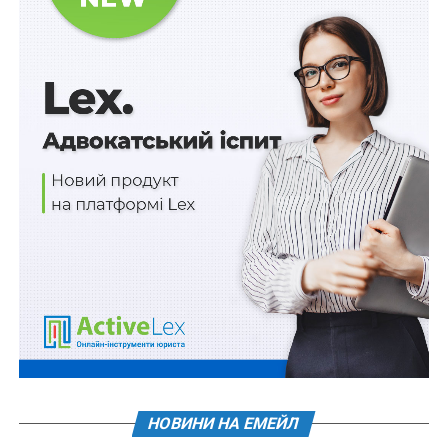
120 млн грн на компенсацію вартості авто для
осіб з інвалідністю внаслідок війни
ПОВ'ЯЗАНІ ТЕМИ:
FEATURED
НАСТУПНА
Латвія гарантуватиме безпеку Україні
НЕ ПРОПУСТІТЬ
Е-комунікацію з ТЦК пропонує запровадити
Європейська Бізнес Асоціація
НОВИНИ НА ЕМЕЙЛ