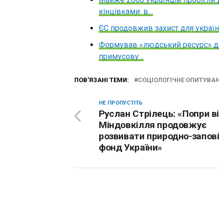
кінцівками: в…
ЄС продовжив захист для україн
Формував «людський ресурс» дл
примусову…
ПОВ'ЯЗАНІ ТЕМИ:
СОЦІОЛОГІЧНЕ ОПИТУВА
НЕ ПРОПУСТІТЬ
Руслан Стрілець: «Попри в
Міндовкілля продовжує
розвивати природно-запов
фонд України»