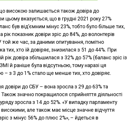
, що високою залишається також довіра до
ри цьому вказується, що в грудні 2021 року 27%
ланс був від’ємним мінус 23%, тобто було більше тих,
за рік показник довіри зріс до 84%, до волонтерів
 У той же час, за даними опитування, помітно
 тих, хто їй довіряє, знизилася з 51 до 44%. При
й рік довіра збільшилася з 32% до 57% (баланс зріс із
 ЗМІ й раніше була відсутньою, тому наразі ця
ю – з 3 до 1% стало ще менше тих, хто довіряє.
я довіри до СБУ – вона зросла з 29 до 63% та
%. Також значно покращилося сприйняття діяльності
 уряду зросла з 14 до 52%. «У випадку парламенту
 високими, але також має місце значне відчуття
зріс з мінус 56% до плюс 2%», – йдеться в