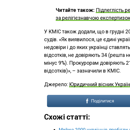
Читайте також:
Підлеглість р
за релігієзнавчою експертизо
У КМІС також додали, що в грудні 2
судів. «Як виявилося, це єдині укра
недовіри і до яких українці ставлят
відсотків, не довіряють 34 (решта 
мінус 9%). Прокурорам довіряють 21
відсотків)», – зазначили в КМІС.
Джерело:
Юридичний вісник Украї
Поділитися
Схожі статті:
Майже 2000 українців пробігли 