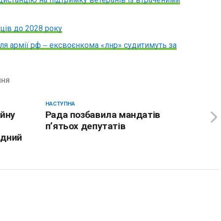
ців до 2028 року
я армії рф ‒ ексвоєнкома «лнр» судитимуть за
ННЯ
НАСТУПНА
ійну
Рада позбавила мандатів
п’ятьох депутатів
ідний