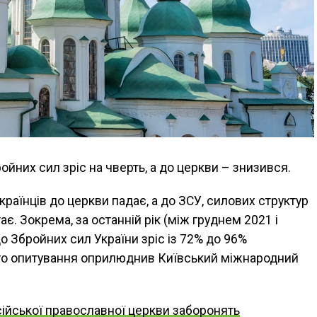
ройних сил зріс на чверть, а до церкви – знизився.
 українців до церкви падає, а до ЗСУ, силових структур
ає. Зокрема, за останній рік (між груднем 2021 і
до Збройних сил України зріс із 72% до 96%
кого опитування оприлюднив Київський міжнародний
сійської православної церкви заборонять