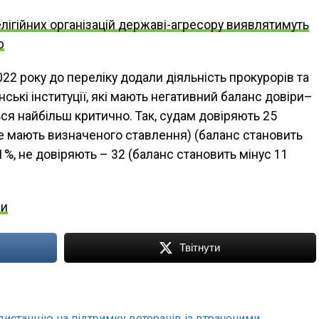
елігійних організацій державі-агресору виявлятимуть
ю
022 року до переліку додали діяльність прокурорів та
їнські інституції, які мають негативний баланс довіри–
ься найбільш критично. Так, судам довіряють 25
не мають визначеного ставлення) (баланс становить
%, не довіряють – 32 (баланс становить мінус 11
ни
Твітнути
дистанцію на підтримку ветеранів із втраченими