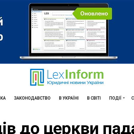
ИКА
ЗАКОНОДАВСТВО
В УКРАЇНІ
В СВІТІ
ПОДІЇ
С
ців до церкви пад