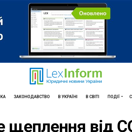
ИКА
ЗАКОНОДАВСТВО
В УКРАЇНІ
В СВІТІ
ПОДІЇ
С
е щеплення від C