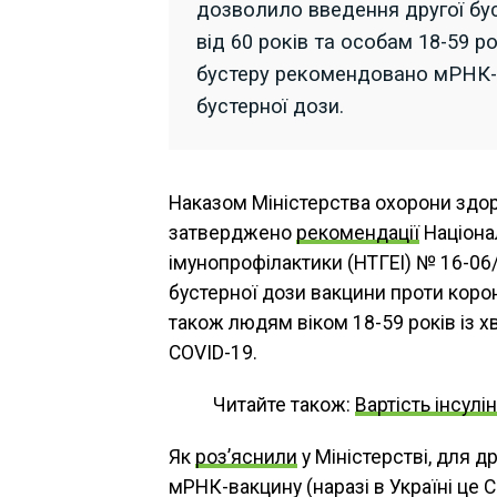
дозволило введення другої бу
від 60 років та особам 18-59 р
бустеру рекомендовано мРНК-ва
бустерної дози.
Наказом Міністерства охорони здоро
затверджено
рекомендації
Націонал
імунопрофілактики (НТГЕІ) № 16-06
бустерної дози вакцини проти корон
також людям віком 18-59 років із х
COVID-19.
Читайте також:
Вартість інсул
Як
роз’яснили
у Міністерстві, для 
мРНК-вакцину (наразі в Україні це 