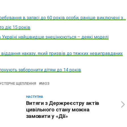
ребування в запасі до 60 років особи, раніше виключені з…
о діє 15 років
в Україні найшвидше знецінюються – деякі моделі
а віддання наказу, який призвів до тяжких невиправданих
понують заборонити дітям до 14 років
УСТЕРНЕ ЩЕПЛЕННЯ
МОЗ
НАСТУПНА
Витяги з Держреєстру актів
цивільного стану можна
замовити у «Дії»