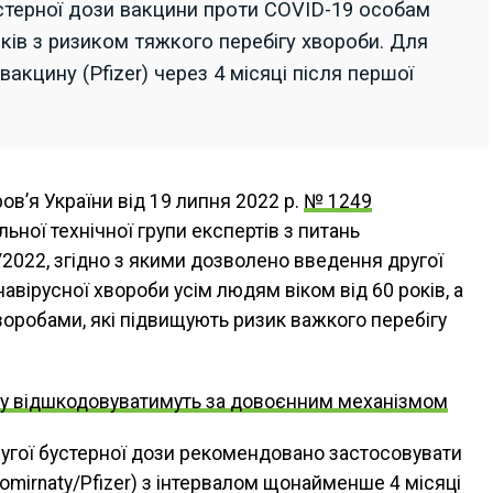
стерної дози вакцини проти COVID-19 особам
оків з ризиком тяжкого перебігу хвороби. Для
кцину (Pfizer) через 4 місяці після першої
в’я України від 19 липня 2022 р.
№ 1249
ьної технічної групи експертів з питань
/2022, згідно з якими дозволено введення другої
авірусної хвороби усім людям віком від 60 років, а
воробами, які підвищують ризик важкого перебігу
іну відшкодовуватимуть за довоєнним механізмом
другої бустерної дози рекомендовано застосовувати
Comirnaty/Pfizer) з інтервалом щонайменше 4 місяці