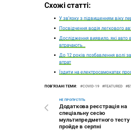
Схожі статті:
У зв’язку з підвищенням віку пе
Посвідчення водія легкового авт
Дослідження виявило, які авто 
втрачають…
До 12 років позбавлення волі з
втрат
Їздити на електросамокатах про
ПОВ'ЯЗАНІ ТЕМИ:
COVID-19
FEATURED
Б
НЕ ПРОПУСТІТЬ
Додаткова реєстрація на
спеціальну сесію
мультипредметного тесту
пройде в серпні