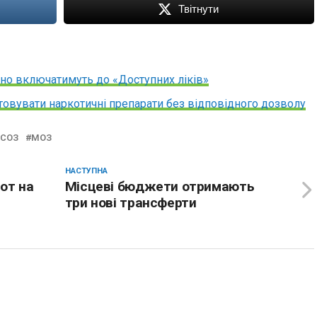
Твітнути
но включатимуть до «Доступних ліків»
овувати наркотичні препарати без відповідного дозволу
ЕСОЗ
МОЗ
НАСТУПНА
от на
Місцеві бюджети отримають
три нові трансферти