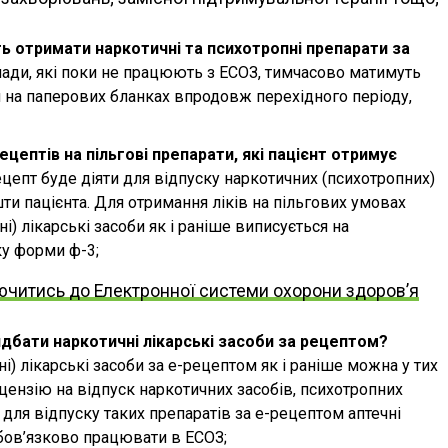
 отримати наркотичні та психотропні препарати за
лади, які поки не працюють з ЕСОЗ, тимчасово матимуть
 на паперових бланках впродовж перехідного періоду,
цептів на пільгові препарати, які пацієнт отримує
цепт буде діяти для відпуску наркотичних (психотропних)
шти пацієнта. Для отримання ліків на пільгових умовах
і) лікарські засоби як і раніше виписується на
у форми ф-3;
ючитись до Електронної системи охорони здоров’я
дбати наркотичні лікарські засоби за рецептом?
і) лікарські засоби за е-рецептом як і раніше можна у тих
цензію на відпуск наркотичних засобів, психотропних
 для відпуску таких препаратів за е-рецептом аптечні
бов’язково працювати в ЕСОЗ;