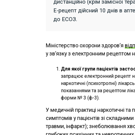
дистанційно (крім замісної тера
Е-рецепт дійсний 10 днів в ап
до ЕСОЗ.
Міністерство охорони здоров’я
від
у зв’язку з електронним рецептом н
Для якої групи пацієнтів заст
запрацює електронний рецепт на
наркотичні (психотропні) лікарс
показаннями та за рецептом лік
форми № 3 (ф-3).
У медичній практиці наркотичні та
симптомів у пацієнтів зі складним
травми, інфаркт); знеболювання хво
глибоких психічних та невротичних 