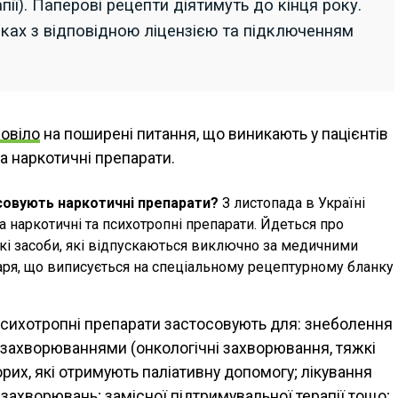
пії). Паперові рецепти діятимуть до кінця року.
теках з відповідною ліцензією та підключенням
повіло
на поширені питання, що виникають у пацієнтів
а наркотичні препарати.
осовують наркотичні препарати?
З листопада в Україні
 наркотичні та психотропні препарати. Йдеться про
ькі засоби, які відпускаються виключно за медичними
аря, що виписується на спеціальному рецептурному бланку
 психотропні препарати застосовують для: знеболення
и захворюваннями (онкологічні захворювання, тяжкі
рих, які отримують паліативну допомогу; лікування
захворювань; замісної підтримувальної терапії тощо;