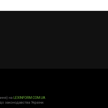
ання) на
LEXINFORM.COM.UA
о законодавства України.