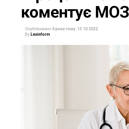
коментує МОЗ
Опубліковано
4 роки тому
13.10.2022
By
Lexinform