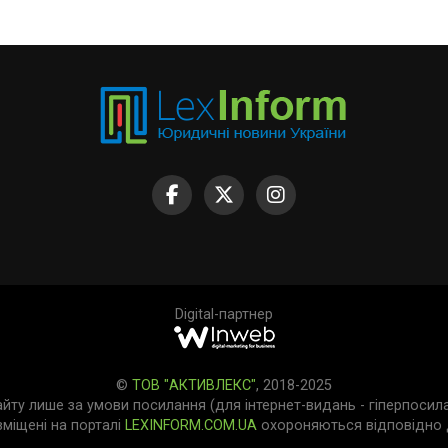
Digital-партнер
©
ТОВ "АКТИВЛЕКС"
, 2018-2025
айту лише за умови посилання (для інтернет-видань - гіперпосил
зміщені на порталі
LEXINFORM.COM.UA
охороняються відповідно д