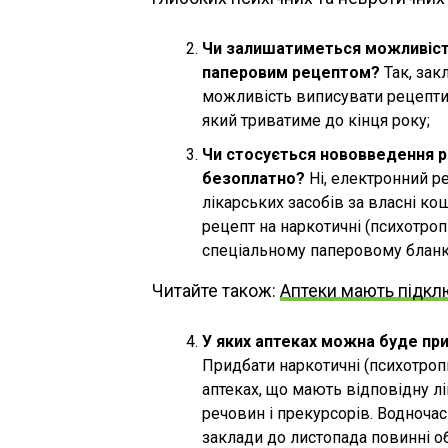
Чи залишатиметься можливість
паперовим рецептом?
Так, зак
можливість виписувати рецепти
який триватиме до кінця року;
Чи стосується нововведення ре
безоплатно?
Ні, електронний ре
лікарських засобів за власні ко
рецепт на наркотичні (психотропн
спеціальному паперовому бланк
Читайте також:
Аптеки мають підкл
У яких аптеках можна буде при
Придбати наркотичні (психотропн
аптеках, що мають відповідну лі
речовин і прекурсорів. Водночас
заклади до листопада повинні о