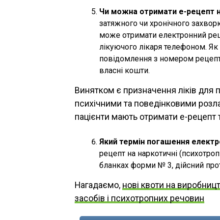
Чи можна отримати е-рецепт на
затяжного чи хронічного захвор
може отримати електронний реце
лікуючого лікаря телефоном. Як 
повідомлення з номером рецепта
власні кошти.
Винятком є призначення ліків для п
психічними та поведінковими розла
пацієнти мають отримати е-рецепт т
Який термін погашення електр
рецепт на наркотичні (психотропн
бланках форми № 3, дійсний про
Нагадаємо,
нові квоти на виробницт
засобів і психотропних речовин