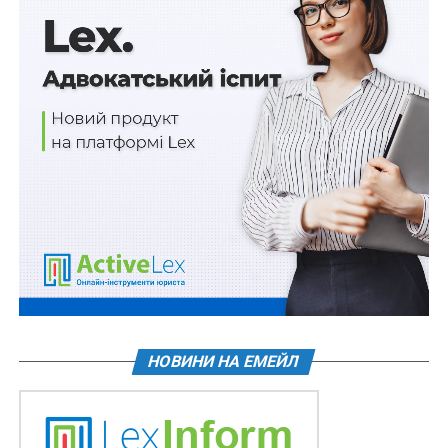
зможе вписувати дані в медичній базі eHealth. «Коли
в цій базі знаходиться інформація про пацієнта,
незалежно від того, яку медичну систему
використовує той чи інший медичний заклад, лікар
зможе виписувати електронні лікарняні з
мінімальною кількістю дій зі свого боку, оскільки вся
інформація знаходиться в центральній компоненті. І
вона так само далі буде оновлюватися і з Пенсійним
фондом, і з усіма відповідними органами, які
потребують цих лікарняних», — пояснив Я. Кучер.
Джерело:
Юридичний вісник України
НОВИНИ НА ЕМЕЙЛ
ПОВ'ЯЗАНІ ТЕМИ:
ЕЛЕКТРОННІ ЛІКАРНЯНІ
МІНІСТЕРСТВО ОХОРОНИ ЗДОРОВ’Я УКРАЇНИ
НАСТУПНА