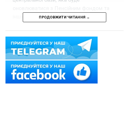
оновлюватися з Пенсійним фондом та
іншими органами.
ПРОДОВЖИТИ ЧИТАННЯ →
В Україні в тестовому режимі запустили електронні
лікарняні.
У міністерстві охорони здоров’я прогнозують, що
новація повноцінно запрацює на початку 2021 року.
Наразі в питанні переходу на електронні лікарняні
відбувається підготовка нормативно-правової бази.
За словами
заступника
міністра
охорони
здоров’я з
питань