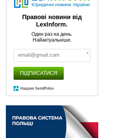
«Революція» в Шевченковому університеті:
юрфаку вже немає, є Інститут права
Правові новини від
НЕ ПРОПУСТІТЬ
LexInform.
Алгоритм отримання матеріального
забезпечення від Фонду соцстрахування
Один раз на день.
Найактуальніше.
*
ПІДПИСАТИСЯ
Надано SendPulse