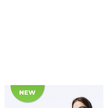
цифрового
розвитку,
цифрових
трансформацій і цифровізації Ярослава Кучера, нині в
міністерстві розробляють базовий функціонал
електронних медичних висновків та розпочинається
тестування електронних лікарняних. Про це він сказав
під час брифінгу. «Зараз в електронній системі
охорони здоров’я розробляється базовий функціонал
електронних медичних висновків. Це революційна
історія для нашої медицини, бо всі ті висновки, які
отримуються зараз у паперовій формі, мають бути в
майбутньому в електронному вигляді… Це скоротить
наш час, надасть нам зручності й ми можемо далі
працювати з цією інформацією», — сказав Я. Кучер.
Водночас, він наголосив, що паралельно відбувається
розробка другої моделі, яка полягає в тому, що лікар