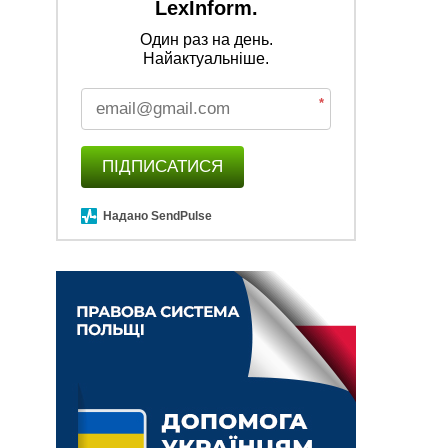
LexInform.
Один раз на день.
Найактуальніше.
*
ПІДПИСАТИСЯ
Надано SendPulse