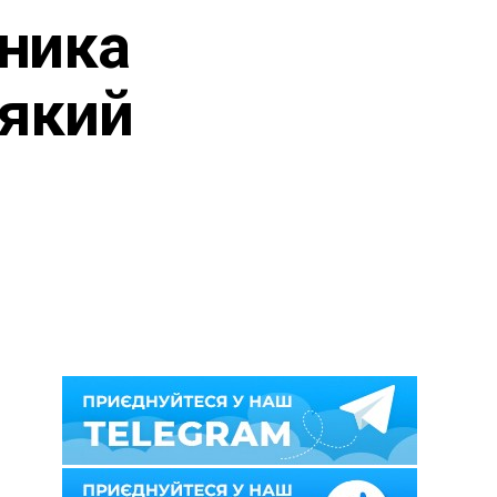
ьника
 який