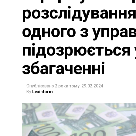
розслідування
одного з упра
підозрюється 
збагаченні
Опубліковано
2 роки тому
29.02.2024
By
Lexinform