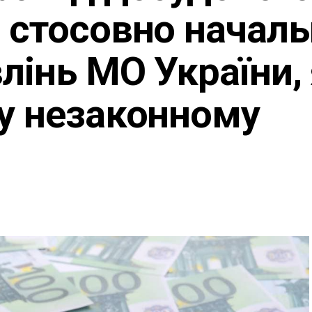
 стосовно начал
влінь МО України,
у незаконному