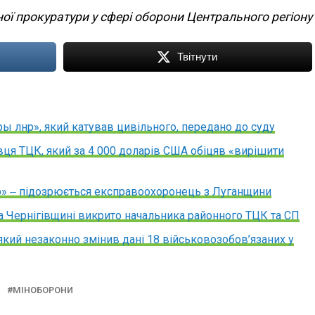
ої прокуратури у сфері оборони Центрального регіону
Твітнути
ы лнр», який катував цивільного, передано до суду
ця ТЦК, який за 4 000 доларів США обіцяв «вирішити
р» ‒ підозрюється експравоохоронець з Луганщини
на Чернігівщині викрито начальника районного ТЦК та СП
який незаконно змінив дані 18 військовозобов’язаних у
МІНОБОРОНИ