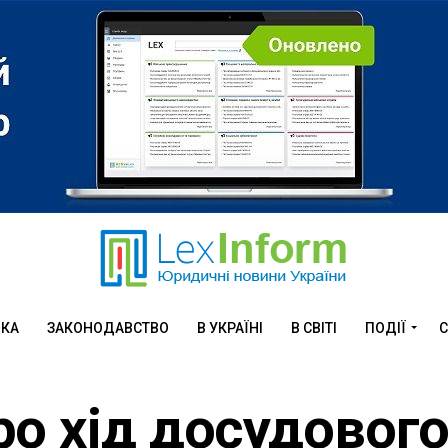
ИКА
ЗАКОНОДАВСТВО
В УКРАЇНІ
В СВІТІ
ПОДІЇ
С
о хід досудовог