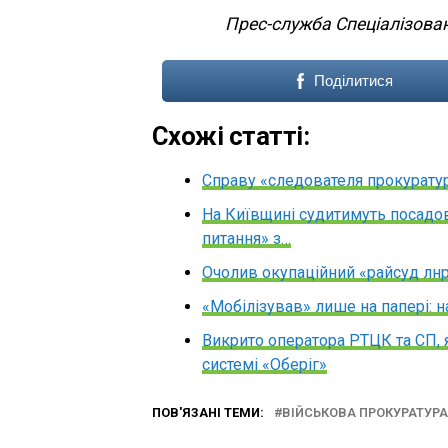
Прес-служба Спеціалізован
Поділитися
Схожі статті:
Справу «следователя прокуратур
На Київщині судитимуть посадов
питання» з…
Очолив окупаційний «райсуд лн
«Мобілізував» лише на папері: 
Викрито оператора РТЦК та СП, 
системі «Оберіг»
ПОВ'ЯЗАНІ ТЕМИ:
ВІЙСЬКОВА ПРОКУРАТУРА