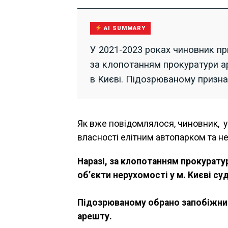
AI SUMMARY
У 2021-2023 роках чиновник пр
за клопотанням прокуратури ар
в Києві. Підозрюваному призн
Як вже повідомлялося
,
чиновник, у
власності елітним автопарком та не
Наразі, за клопотанням прокуратур
обʼєкти нерухомості у м. Києві с
Підозрюваному обрано запобіжний
арешту.