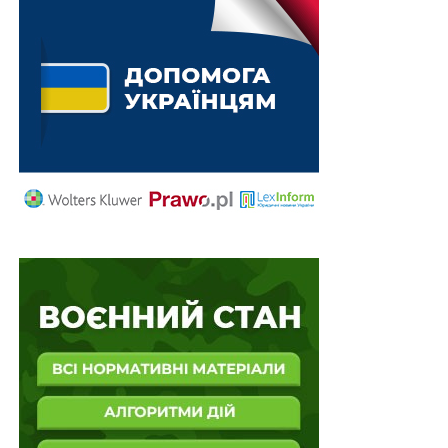
податкову знижку можна у Дії
Обмеження на виїзд за кордон можна
перевірити онлайн
ПОВ'ЯЗАНІ ТЕМИ:
QR-КОД
АКЦИЗНА МАРКА
АЛКОГОЛЬНІ НАПОЇ
ГУ ДПС
НАСТУПНА
G7 вважають Росію стороною конфлікту на сході
України, а не посередником
НЕ ПРОПУСТІТЬ
Україна подасть новий позов проти «Газпрому»