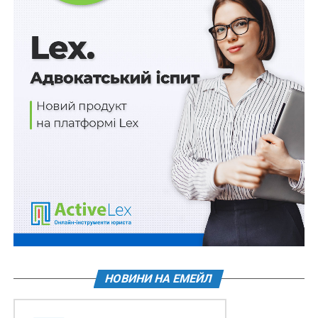
зазначені поля:
«Вид марки» – потрібно обрати значення
«Нового зразка» для марки, яка містить QR-код
(тобто нового зразка, що запроваджений з 1
травня 2020 р.);
«Серія марки» – серію марки, яка складається з
комбінації чотирьох великих літер англійського
алфавіту;
«Номер марки» – номер марки, який
складається з шести цифр.
Далі необхідно натиснути кнопку «Пошук». Після чого
висвітлюється назва суб’єкта господарювання та його
код ЄДРПОУ, якому було видано зазначену одиницю
марки акцизного податку.
НОВИНИ НА ЕМЕЙЛ
Для зручності користувачів та полегшення введення