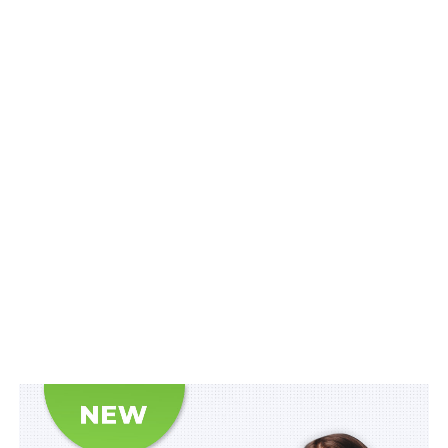
марки, а QR-код містить інформацію про серію та
номер марки, реквізити покупця марки:
для юридичних осіб – код згідно з ЄДРПОУ,
для фізичних осіб – підприємців – код, який
відображає реєстраційний номер облікової
картки платника податків, та посилання на веб-
ресурс для перевірки марки.
Перевірити акцизну марку можна за допомогою
електронного сервісу
«Пошук акцизної марки»
.
У разі неможливості зчитування QR-коду, інформацію
можна перевірити в ручному режимі. Для цього
необхідно увійти до відкритої частини Електронного
кабінету, або скористатися офіційним веб-порталом
ДПС: у розділі «Електронний кабінет» обрати розділ
«Реєстри» та перейти до сервісу «Пошук марки
акцизного податку», де необхідно заповнити