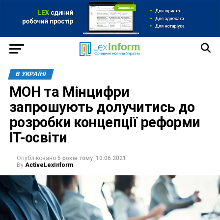
В УКРАЇНІ
МОН та Мінцифри
запрошують долучитись до
розробки концепції реформи
IT-освіти
Опубліковано
5 років тому
10.06.2021
By
ActiveLexInform