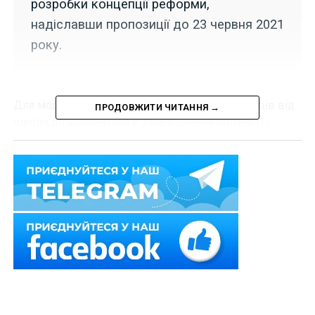
розробки концепції реформи,
надіславши пропозиції до 23 червня 2021
року.
Для модернізації системи підготовки ІТ-фахівців від
ПРОДОВЖИТИ ЧИТАННЯ →
школи до аспірантури й забезпечення потреб ІТ-
індустрії у висококваліфікованих спеціалістах
утворено робочу групу з питань реформування ІТ-
освіти при Міністерстві цифрової трансформації.
«Сьогодні ІТ-освіта – необхідна складова розвитку
фахівця будь-якої сфери діяльності. Адже це не
тільки здобуті на певному етапі навчання навички, а
ще й відповідний досвід. Розвиток партнерства
держави та IT-сектору при розробленні закладами
вищої освіти удосконалених освітніх програм
дозволить українським студентам набути саме ті