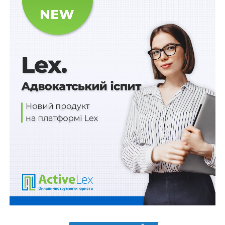
Призупинено переведення на денну форму
здобувачів фахової передвищої та вищої
освіти. Але не всіх
МОН обрав 107 закладів профосвіти, які
отримають кошти на модернізацію
Атестовані наукові установи внесуть до Єдиної
електронної бази освіти
286 млн доларів від МБРР на доступність
освіти
ПОВ'ЯЗАНІ ТЕМИ:
МІНЦИФРИ
МОН
ОСВІТА
НАСТУПНА
Грошова компенсація замість пільг з оплати
проїзду
НЕ ПРОПУСТІТЬ
В Україні створять національну біржу капіталу