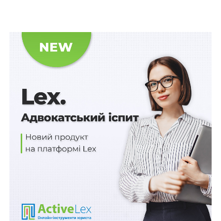
Підозрюваному обрано запобіжний захід у виді
тримання під вартою з можливістю внесення застави
та відсторонено від займаної посади.
Санкція інкримінованої статті передбачає покарання у
вигляді позбавлення волі на строк від п’яти до десяти
років з позбавленням права обіймати певні посади чи
займатися певною діяльністю на строк до трьох
років, з конфіскацією майна.
Досудове розслідування здійснюється ГУНП в
Житомирській області за оперативного супроводу
УСБ України в Житомирській області.
Примітка: відповідно до ст. 62 Конституції України
особа вважається невинуватою у вчиненні злочину і
не може бути піддана кримінальному покаранню,
доки її вину не буде доведено в законному порядку і