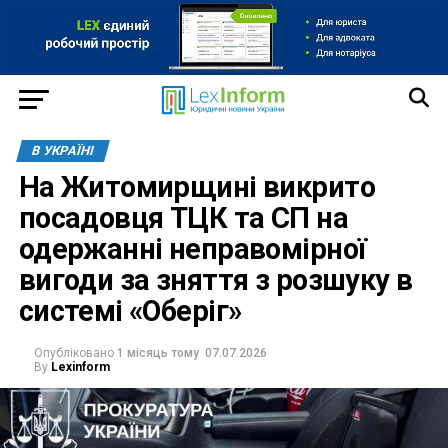
В УКРАЇНІ
На Житомирщині викрито
посадовця ТЦК та СП на
одержанні неправомірної
вигоди за зняття з розшуку в
системі «Оберіг»
Опубліковано
1 місяць тому
07.07.2026
By
Lexinform