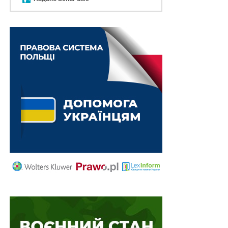
На Київщині судитимуть посадовця ТЦК, який
за 4 000 доларів США обіцяв «вирішити
питання» з…
Незаконний перетин кордону за 15 тис доларів
США: на Житомирщині викрито організатора
схеми
ПОВ'ЯЗАНІ ТЕМИ:
НАСТУПНА
Будували приватний будинок замість служби: на
Київщині викрито командира військової частини
НЕ ПРОПУСТІТЬ
Викрито посадовців окупаційних адміністрацій
Луганщини, які просувають політику держави-
агресора