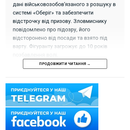
дані військовозобов’язаного з розшуку в
системі «Оберіг» та забезпечити
відстрочку від призову. Зловмиснику
повідомлено про підозру, його
відсторонено від посади та взято під
варту. Фігуранту загрожує до 10 років
позбавлення волі.
ПРОДОВЖИТИ ЧИТАННЯ →
У межах програми з викриття протиправних дій
службових осіб ТЦК та СП «Зворотній бік ТЦК та
ВЛК» за процесуального керівництва Житомирської
спеціалізованої прокуратури у сфері оборони
Центрального регіону повідомлено про підозру
начальнику одного з відділів РТЦК та СП
Житомирщини за ч. 3 ст. 368 КК України (одержання
службовою особою неправомірної вигоди).