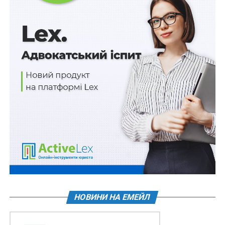
Понад 100 млн грн на зарядні станції для дітей
з інвалідністю групи А
Запити пропозицій постачальників мають
формуватися для публічних закупівель ліків
вартістю…
ПОВ'ЯЗАНІ ТЕМИ:
FEATURED
ДЕРЖАВНИЙ БЮДЖЕТ
ДСА УКРАЇНИ
ІНФОРМАТИЗАЦІЯ
МІНІСТЕРСТВО ФІНАНСІВ УКРАЇНИ
НАСТУПНА
Замість притягнення до відповідальності –
припинення шкоди довкіллю: реформа органів
еконагляду
НЕ ПРОПУСТІТЬ
Укриття в освітніх закладах будуватимуть за
єдиними стандартами
НОВИНИ НА ЕМЕЙЛ