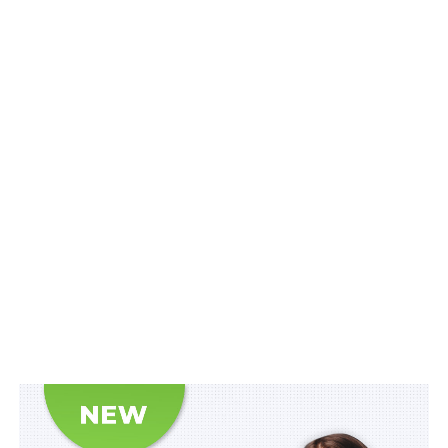
цілі будуть затверджені та доведені розпорядникам
нижчого рівня після погодження ДСА України з
Вищою радою правосуддя пропозицій щодо
перерозподілу видатків між судами», –
повідомили
у
прес-службі ДСА України.
Схожі статті:
Понад 10 млн євро на компенсації за знищене
житло
Спецпрокуратура повернула державі землі
оборони вартістю понад 4,2 млрд грн, які
передали…
Доплати працівникам апаратів судів - залежно
від навантаження