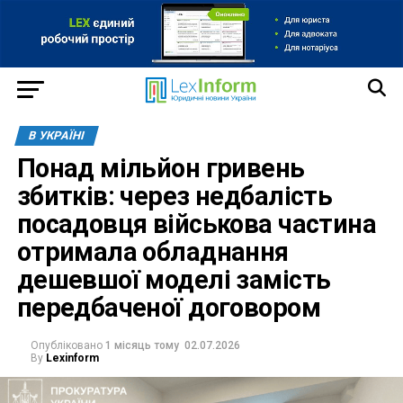
В УКРАЇНІ
Понад мільйон гривень
збитків: через недбалість
посадовця військова частина
отримала обладнання
дешевшої моделі замість
передбаченої договором
Опубліковано
1 місяць тому
02.07.2026
By
Lexinform