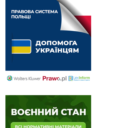
Будували приватний будинок замість служби:
на Київщині викрито командира військової
частини
Спецпрокуратура повернула державі землі
оборони вартістю понад 4,2 млрд грн, які
передали…
Фіктивний проєкт на майже 900 тис. грн:
викрито посадовця міської військової
адміністрації з…
ПОВ'ЯЗАНІ ТЕМИ:
НАСТУПНА
Рф заплатить за все: Від руйнування святинь до
кожної гривні українського бізнесу
НЕ ПРОПУСТІТЬ
Новий курс “Фактчекінг”: як захистити правду в
епоху дезінформації та криз