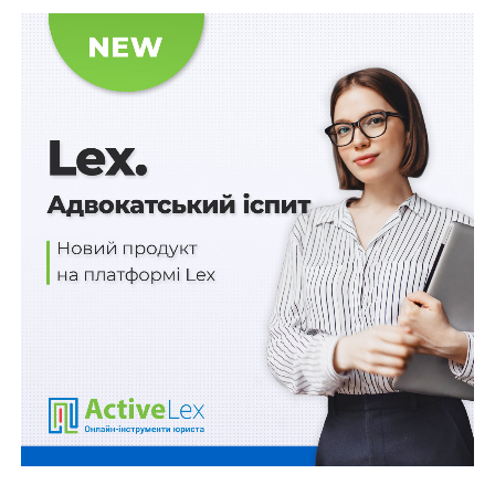
приймання комісією вказаного майна, що стало
підставою для перерахування постачальнику повної
суми за договором.
Водночас встановлено, що замість обладнання,
передбаченого договором, до військової частини
поставлено 100 комплектів точок доступу іншої,
дешевшої моделі, вартість яких була меншою за
договірну на понад мільйон гривень, чим державі
завдано збитків на вказану суму.
Санкція інкримінованої статті передбачає покарання у
вигляді позбавлення волі на строк до восьми років.
Досудове розслідування
здійснюється Територіальним управлінням
Державного бюро розслідувань, розташованим у
місті Києві за оперативного супроводу ДВБ НП
України.