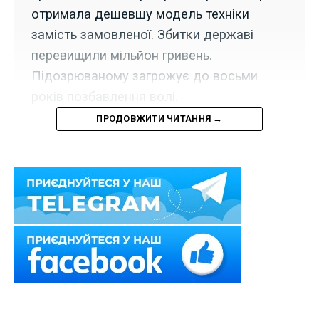
отримала дешевшу модель техніки
замість замовленої. Збитки державі
перевищили мільйон гривень.
Підозрюваному загрожує до восьми
років позбавлення волі.
ПРОДОВЖИТИ ЧИТАННЯ →
У межах програми з викриття розкрадання
бюджетних коштів під час закупівлі для потреб
оборони «Нечесні закупівлі» за процесуального
керівництва Спеціалізованої прокуратури у сфері
оборони Центрального регіону повідомлено про
підозру заступнику командира однієї з військових
частин за ч. 4 ст. 425 КК України (недбале ставлення
до військової служби, вчинене в умовах воєнного
стану, що спричинило тяжкі наслідки).