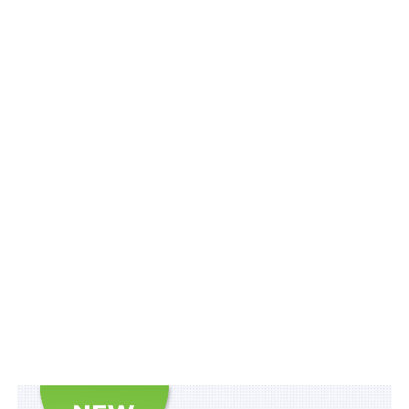
поширенням недостовірної інформації про них
Щоб надіслати повідомлення про факт
браконьєрства, користувачеві необхідно надати свої
контактні дані та стисло описати подію. Функціонал
бота дозволяє прикріплювати фотоматеріали та
надсилати точну геолокацію місця події.
Також зверніть увагу
на
Правові позиції
Верховного Суду щодо кримінальних
правопорушень, пов’язаних з війною,
та збірник
Воєнний стан. Всі нормативні матеріали,
алгоритми дій, роз’яснення, корисні ресурси
.
Схожі статті:
Швидкопсувну сільгосппродукцію