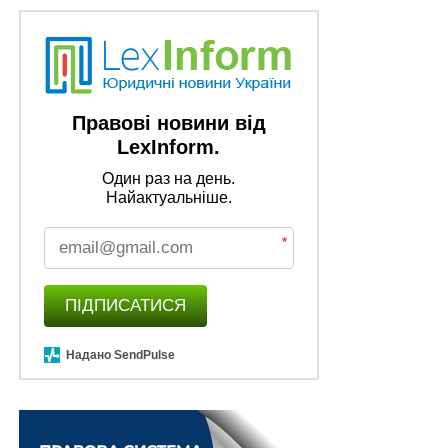
Автоматизовано реєстрацію громадських
організацій у Дії
Правові новини від
LexInform.
Один раз на день.
Найактуальніше.
*
ПІДПИСАТИСЯ
Надано SendPulse