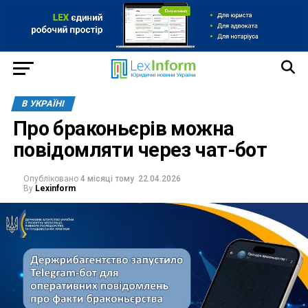
В УКРАЇНІ
Про браконьєрів можна
повідомляти через чат-бот
Опубліковано
4 місяці тому
22.04.2026
By
Lexinform