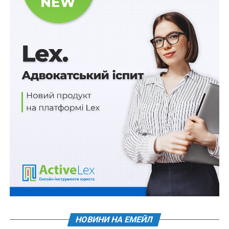
пропускатимуть через кордон без затримок
Мобільний номер можна буде перенести через
Дію безоплатно
Замовити послуги Центру резервування
державних інформресурсів можна через
портал Держспецзв’язку
Про надзвичайні ситуації повідомлятимуть
через гучномовці та інформаційні табло
Обмін інформацією про кіберінциденти - через
нову платформу
ПОВ'ЯЗАНІ ТЕМИ:
FEATURED
LEX
ДЕРЖАВНЕ АГЕНТСТВО УКРАЇНИ З РОЗВИТКУ МЕЛІОРАЦІЇ
НАСТУПНА
Скільки часу ви витрачаєте на ведення
податкового обліку? Стартувало опитування
НОВИНИ НА ЕМЕЙЛ
НЕ ПРОПУСТІТЬ