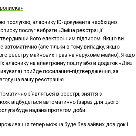
прописка»
ою послугою, власнику ID-документа необхідно
 списку послуг вибрати «Зміна реєстрації
ідтвердивши його електронним підписом. Якщо ви
е автоматично (але тільки в тому випадку, якщо
го реєстру майнових прав на нерухоме майно). Якщо
 їх власнику на електронну пошту або в додаток «Дія»
тивувала) прийде посилання-підтвердження, за
згоду на вашу реєстрацію.
оматично з’являться в реєстрі, зняття з
кож відбудеться автоматично (зараз для цього
ослуга буде надана протягом доби.
проживання тепер можна буде без зайвих довідок і