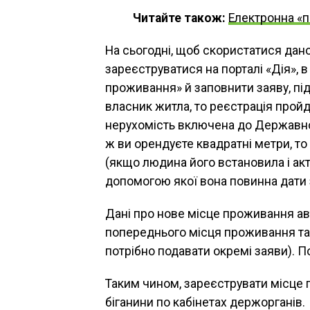
Читайте також:
Електронна «
На сьогодні, щоб скористатися дан
зареєструватися на порталі «Дія», в
проживання» й заповнити заяву, п
власник житла, то реєстрація пройд
нерухомість включена до Державно
ж ви орендуєте квадратні метри, то
(якщо людина його встановила і ак
допомогою якої вона повинна дати 
Дані про нове місце проживання авт
попереднього місця проживання та
потрібно подавати окремі заяви). П
Таким чином, зареєструвати місце 
біганини по кабінетах держорганів.