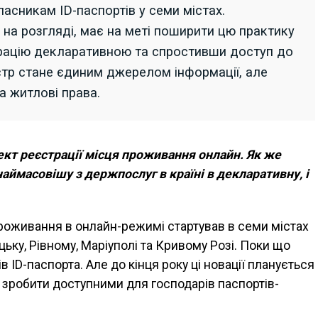
ласникам ID-паспортів у семи містах.
на розгляді, має на меті поширити цю практику
трацію декларативною та спростивши доступ до
стр стане єдиним джерелом інформації, але
а житлові права.
ект реєстрації місця проживання онлайн. Як же
ймасовішу з держпослуг в країні в декларативну, і
проживання в онлайн-режимі стартував в семи містах
уцьку, Рівному, Маріуполі та Кривому Розі. Поки що
 ID-паспорта. Але до кінця року ці новації планується
і зробити доступними для господарів паспортів-