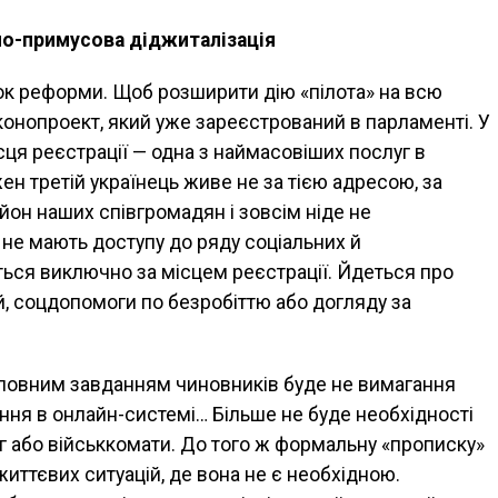
о-примусова діджиталізація
ток реформи. Щоб розширити дію «пілота» на всю
конопроект, який уже зареєстрований в парламенті. У
ця реєстрації — одна з наймасовіших послуг в
жен третій українець живе не за тією адресою, за
йон наших співгромадян і зовсім ніде не
и не мають доступу до ряду соціальних й
ться виключно за місцем реєстрації. Йдеться про
й, соцдопомоги по безробіттю або догляду за
оловним завданням чиновників буде не вимагання
ння в онлайн-системі… Більше не буде необхідності
г або військкомати. До того ж формальну «прописку»
життєвих ситуацій, де вона не є необхідною.