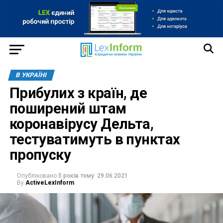
В УКРАЇНІ
Прибулих з країн, де
поширений штам
коронавірусу Дельта,
тестуватимуть в пунктах
пропуску
Опубліковано
5 років тому
29.06.2021
By
ActiveLexInform