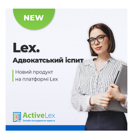
За наявності негативного результату їм дозволять
потрапити в Україну, а у разі відсутності такого
результату або відмови від тестування прикордонник
відмовляє такій особі у перетині державного
кордону.
Громадяни України, іноземці та особи без
громадянства, які постійно проживають на території
України (крім тих, хто молодше 12 років) та прибули в
Україну з Республіки Індія, Сполученого Королівства
Великої Британії та Північної Ірландії, Російської
Федерації, Португальської Республіки або
перебували на їх території не менше семи днів
протягом останніх 14 днів також здійснюють
експрес-тестування на визначення антигену
коронавірусу SARS-CoV-2 безпосередньо в пунктах
пропуску (пунктах контролю). В разу позитивного
результату вони підлягають обов’язковій самоізоляції