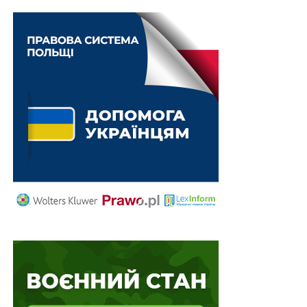
Мрія.Дошкілля тестуватимуть в 40 освітніх
закладах
ПОВ'ЯЗАНІ ТЕМИ:
КОРОНАВІРУС
НАСТУПНА
Тиждень до запуску ринку землі
НЕ ПРОПУСТІТЬ
Стартувала додаткова сесія ЗНО-2021