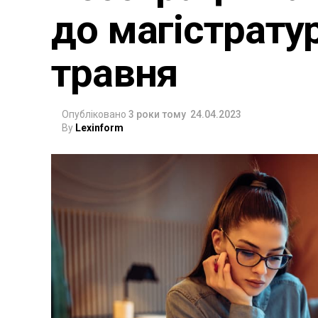
до магістрату
травня
Опубліковано
3 роки тому
24.04.2023
By
Lexinform