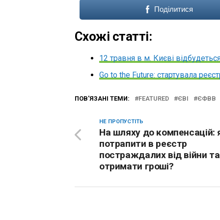
Поділитися
Схожі статті:
12 травня в м. Києві відбудеться
Go to the Future: стартувала реє
ПОВ'ЯЗАНІ ТЕМИ:
FEATURED
ЄВІ
ЄФВВ
НЕ ПРОПУСТІТЬ
На шляху до компенсацій: 
потрапити в реєстр
постраждалих від війни та
отримати гроші?