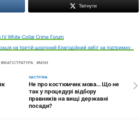
Твітнути
 ІV White-Collar Crime Forum
страція на третій щорічний благодійний забіг на підтримку…
МАГІСТРАТУРА
МОН
НАСТУПНА
як
Не про костюмчик мова… Що не
так у процедурі відбору
правників на вищі державні
посади?